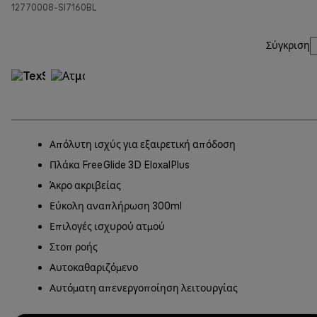
12770008-SI7160BL
Σύγκριση
Απόλυτη ισχύς για εξαιρετική απόδοση
Πλάκα FreeGlide 3D EloxalPlus
Άκρο ακριβείας
Εύκολη αναπλήρωση 300ml
Επιλογές ισχυρού ατμού
Στοπ ροής
Αυτοκαθαριζόμενο
Αυτόματη απενεργοποίηση λειτουργίας