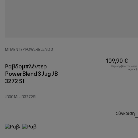
ΜΠΛΈΝΤΕΡ POWERBLEND 3
109,90 €
Ραβδομπλέντερ
Περιλαμβάνεται ποσό
21,27 € 
PowerBlend 3 Jug JB
3272 SI
JB301AI-JB3272SI
Σύγκριση