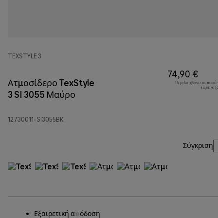
TEXSTYLE 3
74,90 €
Ατμοσίδερο TexStyle
Περιλαμβάνεται ποσό
14,50 € (
3 SI 3055 Μαύρο
12730011-SI3055BK
Σύγκριση
Εξαιρετική απόδοση