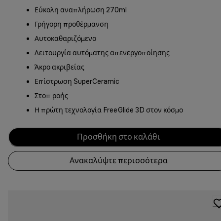
Εύκολη αναπλήρωση 270ml
Γρήγορη προθέρμανση
Αυτοκαθαριζόμενο
Λειτουργία αυτόματης απενεργοποίησης
Άκρο ακριβείας
Επίστρωση SuperCeramic
Στοπ ροής
Η πρώτη τεχνολογία FreeGlide 3D στον κόσμο
Προσθήκη στο καλάθι
Ανακαλύψτε περισσότερα