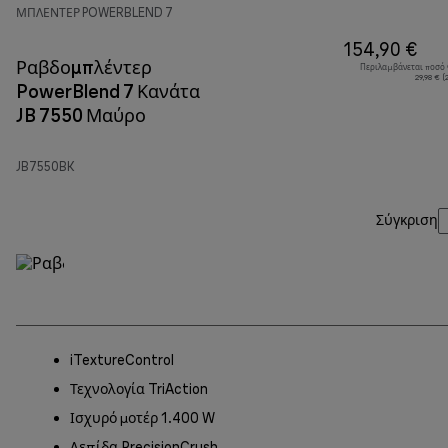
ΜΠΛΈΝΤΕΡ POWERBLEND 7
154,90 €
Ραβδομπλέντερ
Περιλαμβάνεται ποσό
29,98 € 
PowerBlend 7 Κανάτα
JB 7550 Μαύρο
JB7550BK
Σύγκριση
iTextureControl
Τεχνολογία TriAction
Ισχυρό μοτέρ 1.400 W
Λεπίδα PrecisionCrush