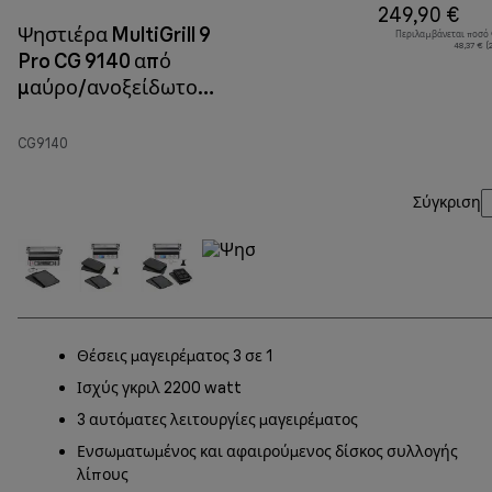
249,90 €
Ψηστιέρα MultiGrill 9
Περιλαμβάνεται ποσό
48,37 € 
Pro CG 9140 από
μαύρο/ανοξείδωτο
χάλυβα
CG9140
Σύγκριση
Θέσεις μαγειρέματος 3 σε 1
Ισχύς γκριλ 2200 watt
3 αυτόματες λειτουργίες μαγειρέματος
Ενσωματωμένος και αφαιρούμενος δίσκος συλλογής
λίπους