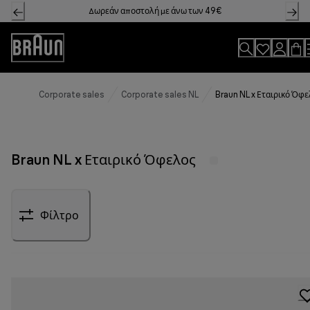
Skip
Δωρεάν αποστολή με άνω των 49€
to
Content
Accessibility
Statement
Corporate sales
Corporate sales NL
Braun NL x Εταιρικό Όφ
Braun NL x Εταιρικό Όφελος
Φίλτρο