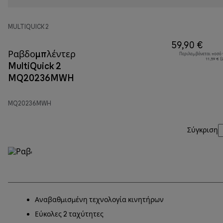
MULTIQUICK 2
59,90 €
Ραβδομπλέντερ
Περιλαμβάνεται ποσό
11,59 € 
MultiQuick 2
MQ20236MWH
MQ20236MWH
Σύγκριση
Αναβαθμισμένη τεχνολογία κινητήρων
Εύκολες 2 ταχύτητες