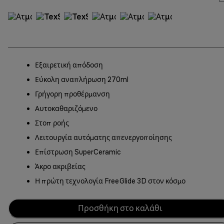
Εξαιρετική απόδοση
Εύκολη αναπλήρωση 270ml
Γρήγορη προθέρμανση
Αυτοκαθαριζόμενο
Στοπ ροής
Λειτουργία αυτόματης απενεργοποίησης
Επίστρωση SuperCeramic
Άκρο ακριβείας
Η πρώτη τεχνολογία FreeGlide 3D στον κόσμο
Προσθήκη στο καλάθι