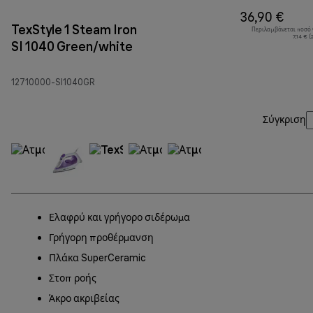
36,90 €
TexStyle 1 Steam Iron
Περιλαμβάνεται ποσό
7,14 € 
SI 1040 Green/white
12710000-SI1040GR
Σύγκριση
Ελαφρύ και γρήγορο σιδέρωμα
Γρήγορη προθέρμανση
Πλάκα SuperCeramic
Στοπ ροής
Άκρο ακριβείας