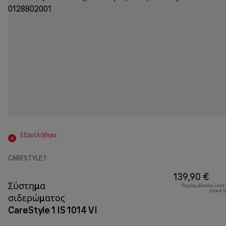
Εξαντλήθηκε
CARESTYLE 1
139,90 €
Σύστημα
Περιλαμβάνεται ποσό
27,08 € 
σιδερώματος
CareStyle 1 IS 1014 VI