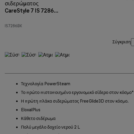
σιδερώματος
CareStyle 7 IS 7286
Μαύρο
IS7286BK
Σύγκριση
Τεχνολογία PowerSteam
Το πρώτο πιστοποιημένο εργονομικό σίδερο στον κόσμο*
Η πρώτη πλάκα σιδερώματος FreeGlide3D στον κόσμο.
EloxalPlus
Κάθετο σιδέρωμα
Πολύ μεγάλο δοχείο νερού 2 L