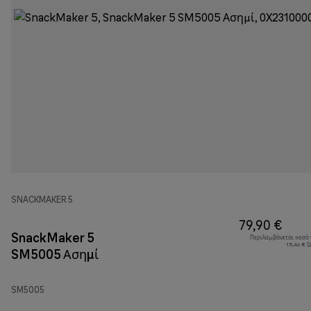
SNACKMAKER 5
79,90 €
SnackMaker 5
Περιλαμβάνεται ποσό
15,46 € (
SM5005 Ασημί
SM5005