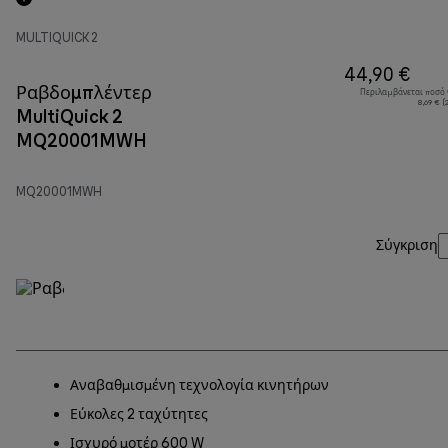
MULTIQUICK 2
44,90 €
Ραβδομπλέντερ
Περιλαμβάνεται ποσό
8,69 € 
MultiQuick 2
MQ20001MWH
MQ20001MWH
Σύγκριση
Αναβαθμισμένη τεχνολογία κινητήρων
Εύκολες 2 ταχύτητες
Ισχυρό μοτέρ 600 W