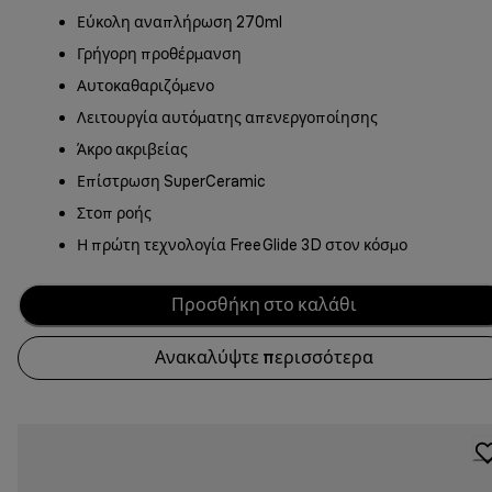
Εύκολη αναπλήρωση 270ml
Γρήγορη προθέρμανση
Αυτοκαθαριζόμενο
Λειτουργία αυτόματης απενεργοποίησης
Άκρο ακριβείας
Επίστρωση SuperCeramic
Στοπ ροής
Η πρώτη τεχνολογία FreeGlide 3D στον κόσμο
Προσθήκη στο καλάθι
Ανακαλύψτε περισσότερα