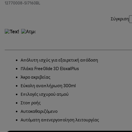
12770008-SI7160BL
Σύγκριση
Απόλυτη ισχύς για εξαιρετική απόδοση
Πλάκα FreeGlide 3D EloxalPlus
Άκρο ακριβείας
Εύκολη αναπλήρωση 300ml
Επιλογές ισχυρού ατμού
Στοπ ροής
Αυτοκαθαριζόμενο
Αυτόματη απενεργοποίηση λειτουργίας