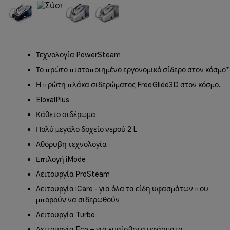
Τεχνολογία PowerSteam
Το πρώτο πιστοποιημένο εργονομικό σίδερο στον κόσμο*
Η πρώτη πλάκα σιδερώματος FreeGlide3D στον κόσμο.
EloxalPlus
Κάθετο σιδέρωμα
Πολύ μεγάλο δοχείο νερού 2 L
Αθόρυβη τεχνολογία
Επιλογή iMode
Λειτουργία ProSteam
Λειτουργία iCare - για όλα τα είδη υφασμάτων που
μπορούν να σιδερωθούν
Λειτουργία Turbo
Λειτουργία Eco – για ευαίσθητα υφάσματα