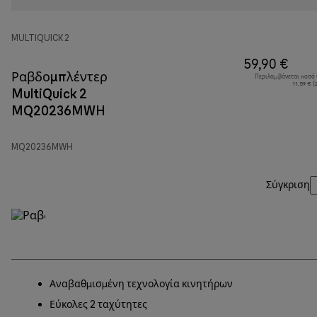
MULTIQUICK 2
59,90 €
Ραβδομπλέντερ
Περιλαμβάνεται ποσό
11,59 € 
MultiQuick 2
MQ20236MWH
MQ20236MWH
Σύγκριση
Αναβαθμισμένη τεχνολογία κινητήρων
Εύκολες 2 ταχύτητες