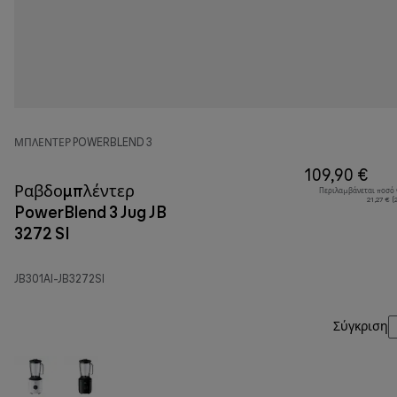
ΜΠΛΈΝΤΕΡ POWERBLEND 3
109,90 €
Ραβδομπλέντερ
Περιλαμβάνεται ποσό
21,27 € 
PowerBlend 3 Jug JB
3272 SI
JB301AI-JB3272SI
Σύγκριση