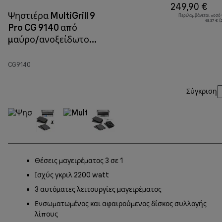
249,90 €
Ψηστιέρα MultiGrill 9
Περιλαμβάνεται ποσό
48,37 € 
Pro CG 9140 από
μαύρο/ανοξείδωτο
χάλυβα
CG9140
Σύγκριση
Θέσεις μαγειρέματος 3 σε 1
Ισχύς γκριλ 2200 watt
3 αυτόματες λειτουργίες μαγειρέματος
Ενσωματωμένος και αφαιρούμενος δίσκος συλλογής
λίπους