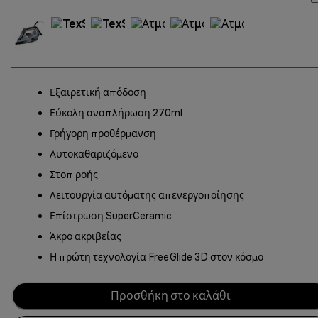
Εξαιρετική απόδοση
Εύκολη αναπλήρωση 270ml
Γρήγορη προθέρμανση
Αυτοκαθαριζόμενο
Στοπ ροής
Λειτουργία αυτόματης απενεργοποίησης
Επίστρωση SuperCeramic
Άκρο ακριβείας
Η πρώτη τεχνολογία FreeGlide 3D στον κόσμο
Προσθήκη στο καλάθι