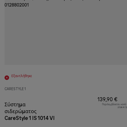
Εξαντλήθηκε
CARESTYLE 1
139,90 €
Σύστημα
Περιλαμβάνεται ποσό
27,08 € 
σιδερώματος
CareStyle 1 IS 1014 VI