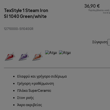
36,90 €
TexStyle 1 Steam Iron
Περιλαμβάνεται ποσό
7,14 € 
SI 1040 Green/white
12710000-SI1040GR
Σύγκριση
Ελαφρύ και γρήγορο σιδέρωμα
Γρήγορη προθέρμανση
Πλάκα SuperCeramic
Στοπ ροής
Άκρο ακριβείας