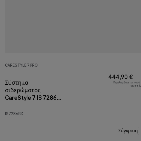
CARESTYLE 7 PRO
444,90 €
Σύστημα
Περιλαμβάνεται ποσό
86,11 € 
σιδερώματος
CareStyle 7 IS 7286
Μαύρο
IS7286BK
Σύγκριση