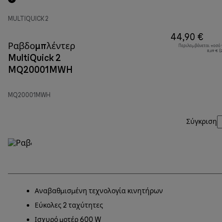
MULTIQUICK 2
44,90 €
Ραβδομπλέντερ
Περιλαμβάνεται ποσό
8,69 € 
MultiQuick 2
MQ20001MWH
MQ20001MWH
Σύγκριση
Αναβαθμισμένη τεχνολογία κινητήρων
Εύκολες 2 ταχύτητες
Ισχυρό μοτέρ 600 W