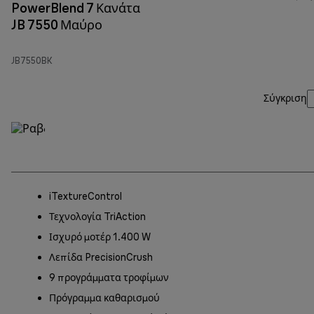
PowerBlend 7 Κανάτα
JB 7550 Μαύρο
JB7550BK
Σύγκριση
iTextureControl
Τεχνολογία TriAction
Ισχυρό μοτέρ 1.400 W
Λεπίδα PrecisionCrush
9 προγράμματα τροφίμων
Πρόγραμμα καθαρισμού