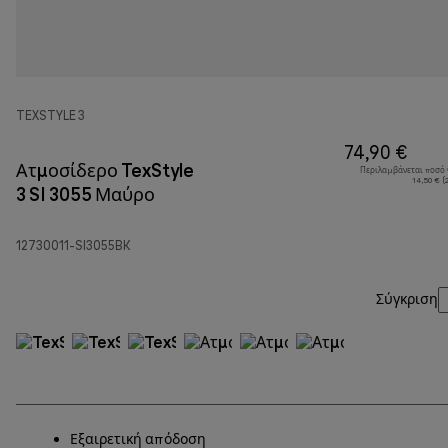
TEXSTYLE 3
74,90 €
Ατμοσίδερο TexStyle
Περιλαμβάνεται ποσό
14,50 € (
3 SI 3055 Μαύρο
12730011-SI3055BK
Σύγκριση
Εξαιρετική απόδοση