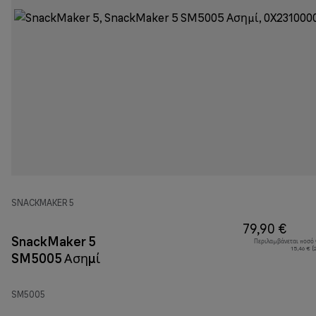
SNACKMAKER 5
79,90 €
SnackMaker 5
Περιλαμβάνεται ποσό
15,46 € (
SM5005 Ασημί
SM5005