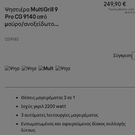
249,90 €
Ψηστιέρα MultiGrill 9
Περιλαμβάνεται ποσό
48,37 € 
Pro CG 9140 από
μαύρο/ανοξείδωτο
χάλυβα
CG9140
Σύγκριση
Θέσεις μαγειρέματος 3 σε 1
Ισχύς γκριλ 2200 watt
3 αυτόματες λειτουργίες μαγειρέματος
Ενσωματωμένος και αφαιρούμενος δίσκος συλλογής
λίπους