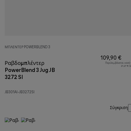
ΜΠΛΈΝΤΕΡ POWERBLEND 3
109,90 €
Ραβδομπλέντερ
Περιλαμβάνεται ποσό
21,27 € 
PowerBlend 3 Jug JB
3272 SI
JB301AI-JB3272SI
Σύγκριση