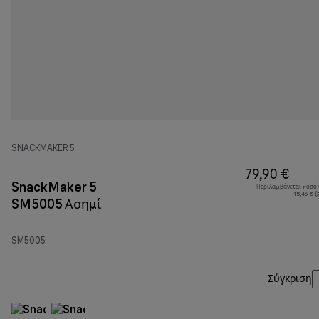
SNACKMAKER 5
79,90 €
SnackMaker 5
Περιλαμβάνεται ποσό
15,46 € (
SM5005 Ασημί
SM5005
Σύγκριση