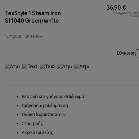
36,90 €
TexStyle 1 Steam Iron
Περιλαμβάνεται ποσό
7,14 € 
SI 1040 Green/white
12710000-SI1040GR
Σύγκριση
Ελαφρύ και γρήγορο σιδέρωμα
Γρήγορη προθέρμανση
Πλάκα SuperCeramic
Στοπ ροής
Άκρο ακριβείας