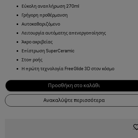
Εύκολη αναπλήρωση 270ml
Γρήγορη προθέρμανση
Αυτοκαθαριζόμενο
Λειτουργία αυτόματης απενεργοποίησης
Άκρο ακριβείας
Επίστρωση SuperCeramic
Στοπ ροής
Η πρώτη τεχνολογία FreeGlide 3D στον κόσμο
Προσθήκη στο καλάθι
Ανακαλύψτε περισσότερα