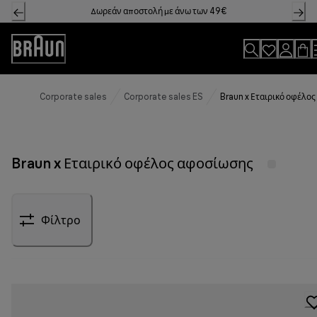
Skip
Δωρεάν αποστολή με άνω των 49€
to
Content
Accessibility
Statement
Corporate sales
Corporate sales ES
Braun x Εταιρικό οφέλο
Braun x Εταιρικό οφέλος αφοσίωσης
Φίλτρο