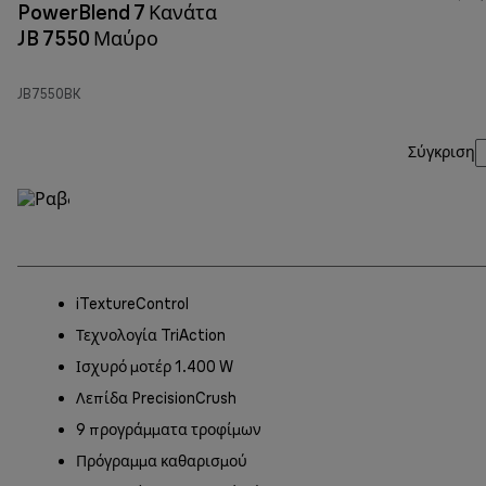
PowerBlend 7 Κανάτα
JB 7550 Μαύρο
JB7550BK
Σύγκριση
iTextureControl
Τεχνολογία TriAction
Ισχυρό μοτέρ 1.400 W
Λεπίδα PrecisionCrush
9 προγράμματα τροφίμων
Πρόγραμμα καθαρισμού