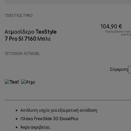
TEXSTYLE 7 PRO
104,90 €
Ατμοσίδερο TexStyle
Περιλαμβάνεται ποσό
20,30 € 
7 Pro SI 7160 Μπλε
12770008-SI7160BL
Σύγκριση
Απόλυτη ισχύς για εξαιρετική απόδοση
Πλάκα FreeGlide 3D EloxalPlus
Άκρο ακριβείας