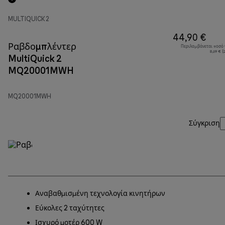
MULTIQUICK 2
44,90 €
Ραβδομπλέντερ
Περιλαμβάνεται ποσό
8,69 € 
MultiQuick 2
MQ20001MWH
MQ20001MWH
Σύγκριση
Αναβαθμισμένη τεχνολογία κινητήρων
Εύκολες 2 ταχύτητες
Ισχυρό μοτέρ 600 W