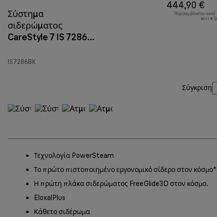
444,90 €
Σύστημα
Περιλαμβάνεται ποσό
86,11 € 
σιδερώματος
CareStyle 7 IS 7286
Μαύρο
IS7286BK
Σύγκριση
Τεχνολογία PowerSteam
Το πρώτο πιστοποιημένο εργονομικό σίδερο στον κόσμο*
Η πρώτη πλάκα σιδερώματος FreeGlide3D στον κόσμο.
EloxalPlus
Κάθετο σιδέρωμα