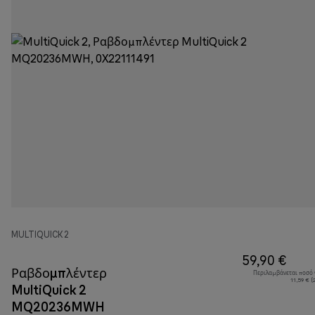
MULTIQUICK 2
59,90 €
Ραβδομπλέντερ
Περιλαμβάνεται ποσό
11,59 € 
MultiQuick 2
MQ20236MWH