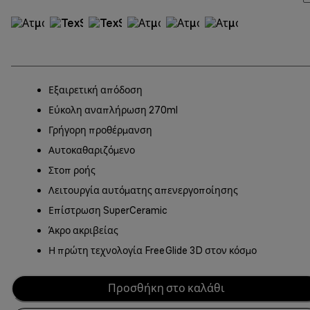
Εξαιρετική απόδοση
Εύκολη αναπλήρωση 270ml
Γρήγορη προθέρμανση
Αυτοκαθαριζόμενο
Στοπ ροής
Λειτουργία αυτόματης απενεργοποίησης
Επίστρωση SuperCeramic
Άκρο ακριβείας
Η πρώτη τεχνολογία FreeGlide 3D στον κόσμο
Προσθήκη στο καλάθι