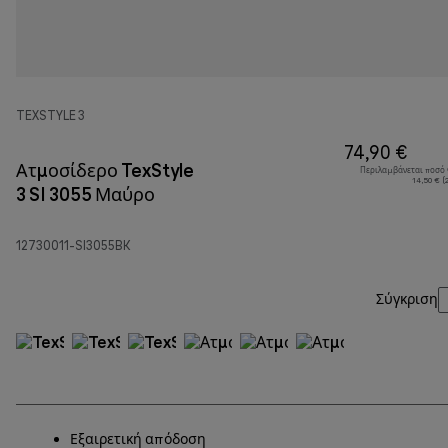
TEXSTYLE 3
74,90 €
Ατμοσίδερο TexStyle
Περιλαμβάνεται ποσό
14,50 € (
3 SI 3055 Μαύρο
12730011-SI3055BK
Σύγκριση
Εξαιρετική απόδοση