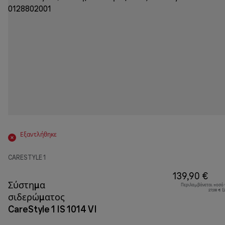
Εξαντλήθηκε
CARESTYLE 1
139,90 €
Σύστημα
Περιλαμβάνεται ποσό
27,08 € 
σιδερώματος
CareStyle 1 IS 1014 VI