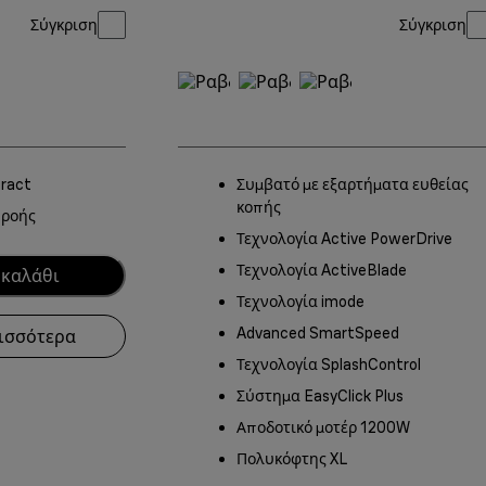
Σύγκριση
Σύγκριση
tract
Συμβατό με εξαρτήματα ευθείας
κοπής
 ροής
Τεχνολογία Active PowerDrive
Τεχνολογία ActiveBlade
 καλάθι
Τεχνολογία imode
Advanced SmartSpeed
ισσότερα
Τεχνολογία SplashControl
Σύστημα EasyClick Plus
Αποδοτικό μοτέρ 1200W
Πολυκόφτης XL