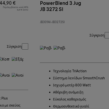
PowerBlend 3 Jug
44,90 €
Περιλαμβάνεται ποσό ΦΠΑ
JB 3272 SI
8,69 € (24%)
JB301AI-JB3272SI
Σύγκριση
Σύγκριση
Τεχνολογία TriAction
Σύστημα λεπίδων SmoothCrush
Ισχυρό μοτέρ 800 Watt
Αθόρυβη ανάμειξη
 Plus
Εύκολος καθαρισμός
ιο με σκεύος
Θερμοανθεκτικό γυαλί