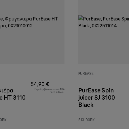
PUREASE
54,90 €
νιέρα
PurEase Spin
Περιλαμβάνεται ποσό ΦΠΑ
10,63 € (24%)
e HT 3110
juicer SJ 3100
Black
10BK
SJ3100BK