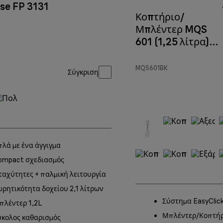
se FP 3131
Κοπτήριο/
Μπλέντερ MQS
601 (1,25 λίτρα)
Black
MQS601BK
Σύγκριση
πλά με ένα άγγιγμα
ompact σχεδιασμός
 ταχύτητες + παλμική λειτουργία
ωρητικότητα δοχείου 2,1 λίτρων
Σύστημα EasyClick
πλέντερ 1,2L
Μπλέντερ/Κοπτήρ
ύκολος καθαρισμός