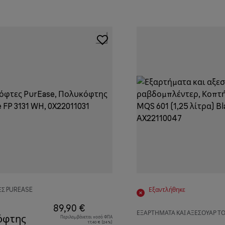
Σ PUREASE
Εξαντλήθηκε
89,90 €
ΕΞΑΡΤΉΜΑΤΑ ΚΑΙ ΑΞΕΣΟΥΆΡ 
όφτης
Περιλαμβάνεται ποσό ΦΠΑ
17,40 € (24%)