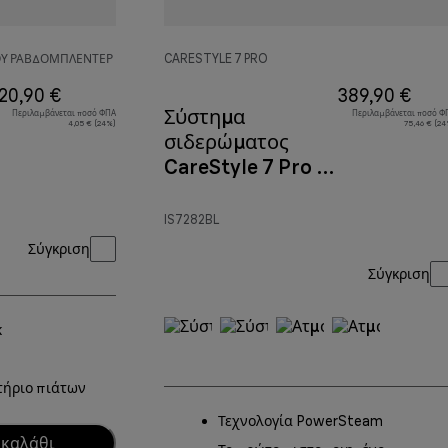
ΤΟΥ ΡΑΒΔΟΜΠΛΈΝΤΕΡ
CARESTYLE 7 PRO
20,90 €
389,90 €
Σύστημα
Περιλαμβάνεται ποσό ΦΠΑ
Περιλαμβάνεται ποσό Φ
4,05 € (24%)
75,46 € (24
σιδερώματος
CareStyle 7 Pro IS
7282 Μπλε
IS7282BL
Σύγκριση
Σύγκριση
k
τήριο πιάτων
Τεχνολογία PowerSteam
 καλάθι