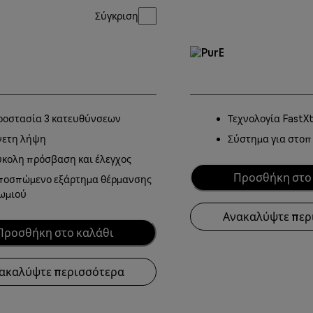
Σύγκριση
ροστασία 3 κατευθύνσεων
Τεχνολογία FastX
νετη λήψη
Σύστημα για στοπ
ύκολη πρόσβαση και έλεγχος
Προσθήκη στο
ποσπώμενο εξάρτημα θέρμανσης
ωμιού
Ανακαλύψτε περ
Προσθήκη στο καλάθι
ακαλύψτε περισσότερα