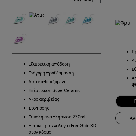
Π
Ά
Εξαιρετική απόδοση
Ε
Γρήγορη προθέρμανση
Α
Αυτοκαθαριζόμενο
ψ
Επίστρωση SuperCeramic
Άκρο ακριβείας
Στοπ ροής
Εύκολη αναπλήρωση 270ml
Αν
Η πρώτη τεχνολογία FreeGlide 3D
στον κόσμο