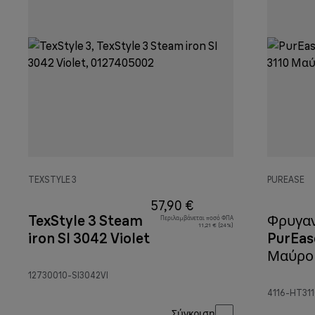
TEXSTYLE 3
PUREASE
57,90 €
TexStyle 3 Steam
Φρυγα
Περιλαμβάνεται ποσό ΦΠΑ
11,21 € (24%)
iron SI 3042 Violet
PurEas
Μαύρο
12730010-SI3042VI
4116-HT31
Σύγκριση