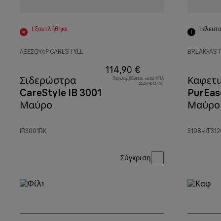
Εξαντλήθηκε
Τελευτα
ΑΞΕΣΟΥΆΡ CARESTYLE
BREAKFAST
114,90 €
Σιδερώστρα
Καφετι
Περιλαμβάνεται ποσό ΦΠΑ
22,24 € (24%)
CareStyle IB 3001
PurEas
Μαύρο
Μαύρο
IB3001BK
3108-KF31
Σύγκριση