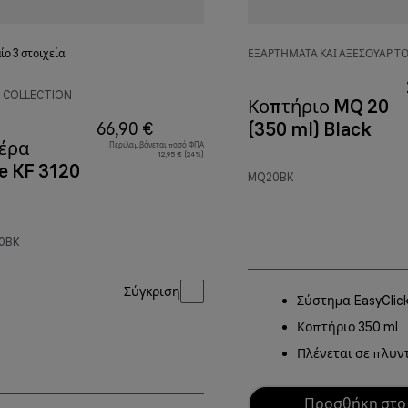
ίο 3
στοιχεία
ΕΞΑΡΤΉΜΑΤΑ ΚΑΙ ΑΞΕΣΟΥΆΡ 
 COLLECTION
Κοπτήριο MQ 20
(350 ml) Black
66,90 €
έρα
Περιλαμβάνεται ποσό ΦΠΑ
12,95 € (24%)
e KF 3120
MQ20BK
20BK
Σύγκριση
Σύστημα EasyClic
Κοπτήριο 350 ml
Πλένεται σε πλυν
Προσθήκη στο