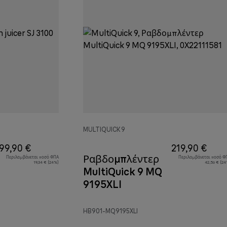
MULTIQUICK 9
99,90 €
219,90 €
Ραβδομπλέντερ
Περιλαμβάνεται ποσό ΦΠΑ
Περιλαμβάνεται ποσό Φ
19,34 € (24%)
42,56 € (24
MultiQuick 9 MQ
9195XLI
HB901-MQ9195XLI