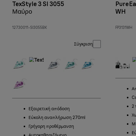
TexStyle 3 SI 3055
PureEa
Μαύρο
WH
12730011-SI3055BK
FP3131WH
Σύγκριση
Α
C
2
Εξαιρετική απόδοση
Χ
Εύκολη αναπλήρωση 270ml
Μ
Γρήγορη προθέρμανση
Ε
Αυτοκαθαριζόμενο