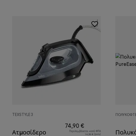
TEXSTYLE 3
ΠΟΛΥΚΌΦΤΕ
74,90 €
Ατμοσίδερο
Πολυκ
Περιλαμβάνεται ποσό ΦΠΑ
14,50 € (24%)