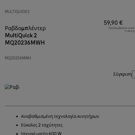
MULTIQUICK 2
59,90 €
Ραβδομπλέντερ
Περιλαμβάνεται ποσό
11,59 € 
MultiQuick 2
MQ20236MWH
MQ20236MWH
Σύγκριση
Αναβαθμισμένη τεχνολογία κινητήρων
Εύκολες 2 ταχύτητες
Ισχυρό μοτέρ 600 W