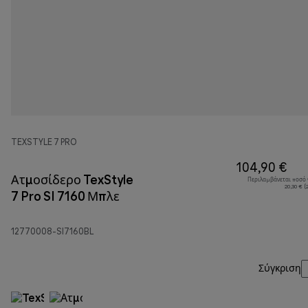
TEXSTYLE 7 PRO
104,90 €
Ατμοσίδερο TexStyle
Περιλαμβάνεται ποσό
20,30 € 
7 Pro SI 7160 Μπλε
12770008-SI7160BL
Σύγκριση