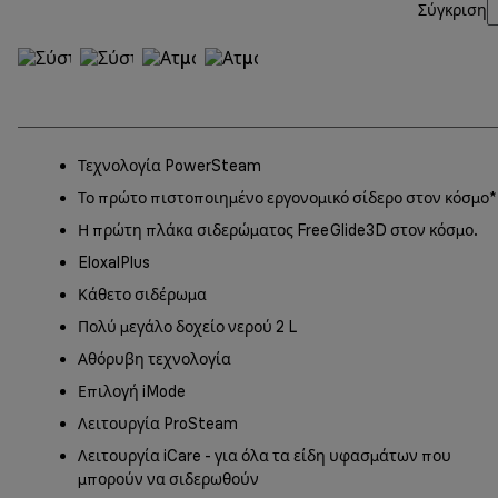
Σύγκριση
Τεχνολογία PowerSteam
Το πρώτο πιστοποιημένο εργονομικό σίδερο στον κόσμο*
Η πρώτη πλάκα σιδερώματος FreeGlide3D στον κόσμο.
EloxalPlus
Κάθετο σιδέρωμα
Πολύ μεγάλο δοχείο νερού 2 L
Αθόρυβη τεχνολογία
Επιλογή iMode
Λειτουργία ProSteam
Λειτουργία iCare - για όλα τα είδη υφασμάτων που
μπορούν να σιδερωθούν