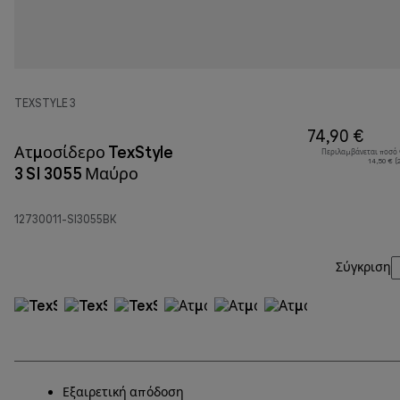
TEXSTYLE 3
74,90 €
Ατμοσίδερο TexStyle
Περιλαμβάνεται ποσό
14,50 € (
3 SI 3055 Μαύρο
12730011-SI3055BK
Σύγκριση
Εξαιρετική απόδοση