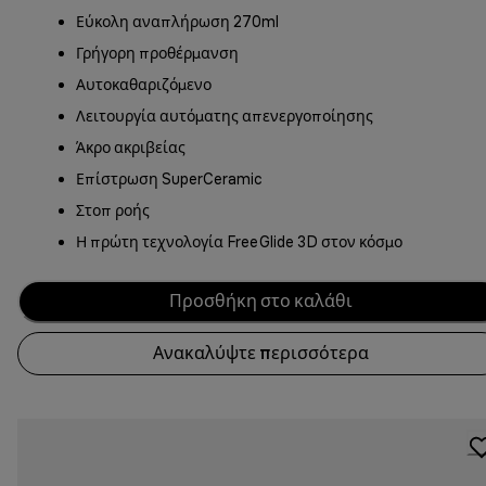
Εύκολη αναπλήρωση 270ml
Γρήγορη προθέρμανση
Αυτοκαθαριζόμενο
Λειτουργία αυτόματης απενεργοποίησης
Άκρο ακριβείας
Επίστρωση SuperCeramic
Στοπ ροής
Η πρώτη τεχνολογία FreeGlide 3D στον κόσμο
Προσθήκη στο καλάθι
Ανακαλύψτε περισσότερα