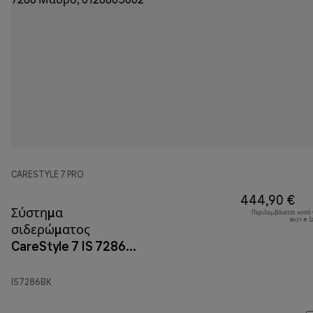
CARESTYLE 7 PRO
444,90 €
Σύστημα
Περιλαμβάνεται ποσό
86,11 € 
σιδερώματος
CareStyle 7 IS 7286
Μαύρο
IS7286BK