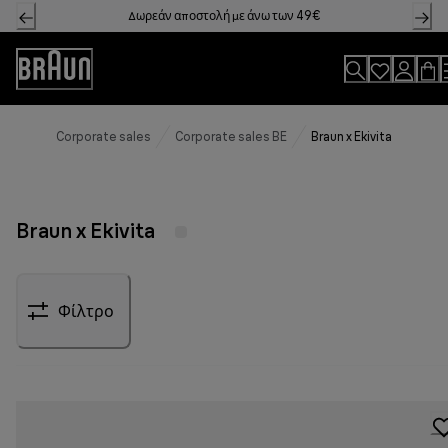
Skip
Δωρεάν αποστολή με άνω των 49€
to
Content
Accessibility
Statement
Corporate sales
Corporate sales BE
Braun x Ekivita
Braun x Ekivita
Φίλτρο