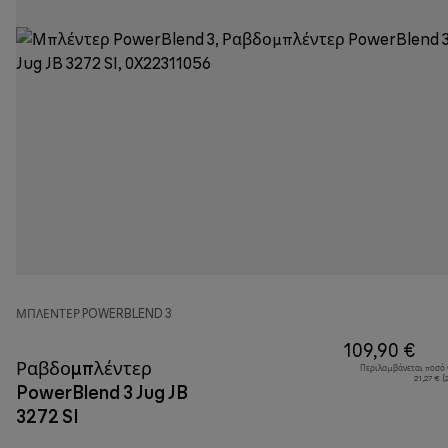
ΜΠΛΈΝΤΕΡ POWERBLEND 3
109,90 €
Ραβδομπλέντερ
Περιλαμβάνεται ποσό
21,27 € 
PowerBlend 3 Jug JB
3272 SI