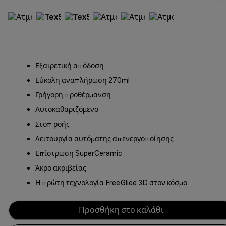
Εξαιρετική απόδοση
Εύκολη αναπλήρωση 270ml
Γρήγορη προθέρμανση
Αυτοκαθαριζόμενο
Στοπ ροής
Λειτουργία αυτόματης απενεργοποίησης
Επίστρωση SuperCeramic
Άκρο ακριβείας
Η πρώτη τεχνολογία FreeGlide 3D στον κόσμο
Προσθήκη στο καλάθι