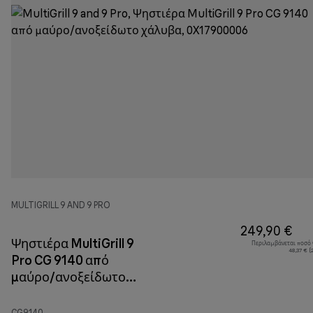
MULTIGRILL 9 AND 9 PRO
249,90 €
Ψηστιέρα MultiGrill 9
Περιλαμβάνεται ποσό
48,37 € 
Pro CG 9140 από
μαύρο/ανοξείδωτο
χάλυβα
CG9140