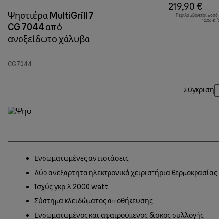
219,90 €
Ψηστιέρα MultiGrill 7
Περιλαμβάνεται ποσό
42,56 € (
CG 7044 από
ανοξείδωτο χάλυβα
CG7044
Σύγκριση
Ενσωματωμένες αντιστάσεις
Δύο ανεξάρτητα ηλεκτρονικά χειριστήρια θερμοκρασίας
Ισχύς γκριλ 2000 watt
Σύστημα κλειδώματος αποθήκευσης
Ενσωματωμένος και αφαιρούμενος δίσκος συλλογής