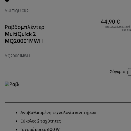
MULTIQUICK 2
44,90 €
Ραβδομπλέντερ
Περιλαμβάνεται ποσό
8,69 € 
MultiQuick 2
MQ20001MWH
MQ20001MWH
Σύγκριση
Αναβαθμισμένη τεχνολογία κινητήρων
Εύκολες 2 ταχύτητες
Ισχυρό μοτέρ 600 W