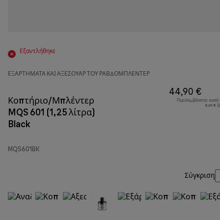
Εξαντλήθηκε
ΕΞΑΡΤΉΜΑΤΑ ΚΑΙ ΑΞΕΣΟΥΆΡ ΤΟΥ ΡΑΒΔΟΜΠΛΈΝΤΕΡ
44,90 €
Κοπτήριο/Μπλέντερ
Περιλαμβάνεται ποσό
8,69 € 
MQS 601 (1,25 λίτρα)
Black
MQS601BK
Σύγκριση