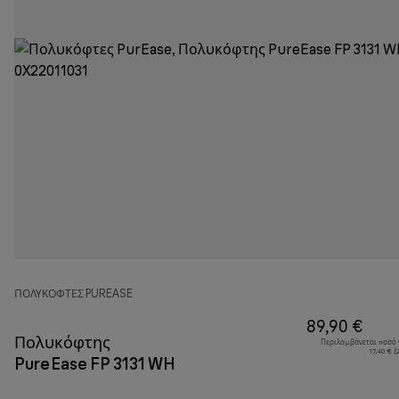
ΠΟΛΥΚΌΦΤΕΣ PUREASE
89,90 €
Πολυκόφτης
Περιλαμβάνεται ποσό
17,40 € 
PureEase FP 3131 WH