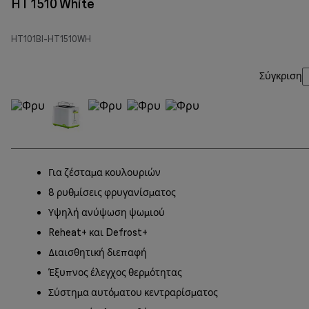
HT 1510 White
HT101BI-HT1510WH
Σύγκριση
Για ζέσταμα κουλουριών
8 ρυθμίσεις φρυγανίσματος
Υψηλή ανύψωση ψωμιού
Reheat+ και Defrost+
Διαισθητική διεπαφή
Έξυπνος έλεγχος θερμότητας
Σύστημα αυτόματου κεντραρίσματος