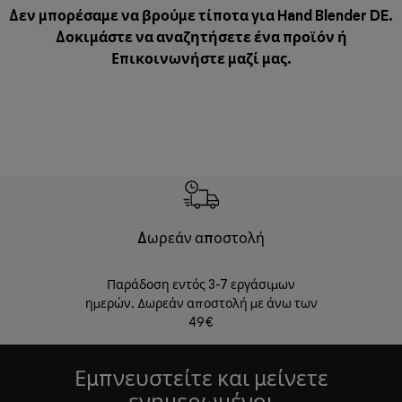
Δεν μπορέσαμε να βρούμε τίποτα για Hand Blender DE.
Δοκιμάστε να αναζητήσετε ένα προϊόν ή
Επικοινωνήστε μαζί μας
.
Δωρεάν αποστολή
Δωρε
Παράδοση εντός 3-7 εργάσιμων
Επιστροφές 
ημερών. Δωρεάν αποστολή με άνω των
49€
Εμπνευστείτε και μείνετε
ενημερωμένοι