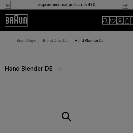
Skip
Δωρεάν αποστολή με άνω των 49€
to
Content
Accessibility
Statement
Brand Days
Brand Days DE
Hand Blender DE
Hand Blender DE