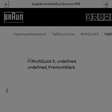
Skip
Δωρεάν αποστολή με άνω των 49€
to
Content
Accessibility
Statement
Προετοιμασία φαγητού
Ραβδομπλέντερ
MultiQuick 5
Ραβδ