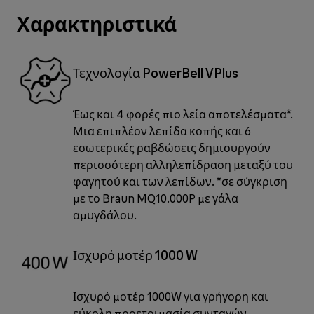
Χαρακτηριστικά
Τεχνολογία PowerBell VPlus
Έως και 4 φορές πιο λεία αποτελέσματα*.
Μια επιπλέον λεπίδα κοπής και 6
εσωτερικές ραβδώσεις δημιουργούν
περισσότερη αλληλεπίδραση μεταξύ του
φαγητού και των λεπίδων. *σε σύγκριση
με το Braun MQ10.000P με γάλα
αμυγδάλου.
Ισχυρό μοτέρ 1000 W
Ισχυρό μοτέρ 1000W για γρήγορη και
εύκολη προετοιμασία συνταγών.