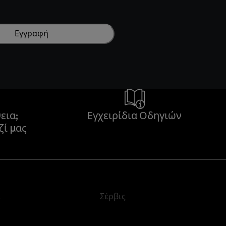
Εγγραφή
εια;
Εγχειρίδια Οδηγιών
ζί μας
α
Σέρβις