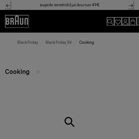
Skip
Δωρεάν αποστολή με άνω των 49€
to
Content
Accessibility
Statement
Black Friday
Black Friday SK
Cooking
Cooking