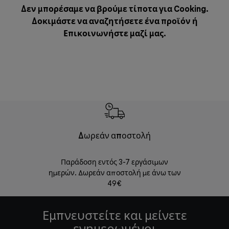
Δεν μπορέσαμε να βρούμε τίποτα για Cooking.
Δοκιμάστε να αναζητήσετε ένα προϊόν ή
Επικοινωνήστε μαζί μας
.
Δωρεάν αποστολή
Δωρε
Παράδοση εντός 3-7 εργάσιμων
Επιστροφές 
ημερών. Δωρεάν αποστολή με άνω των
49€
Εμπνευστείτε και μείνετε
ενημερωμένοι