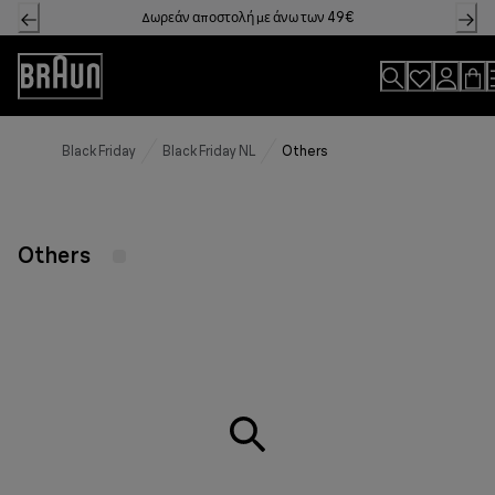
Skip
Δωρεάν αποστολή με άνω των 49€
to
Content
Accessibility
Statement
Black Friday
Black Friday NL
Others
Others