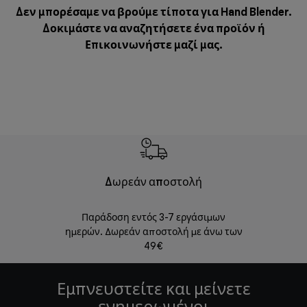
Δεν μπορέσαμε να βρούμε τίποτα για Hand Blender.
Δοκιμάστε να αναζητήσετε ένα προϊόν ή
Επικοινωνήστε μαζί μας
.
Δωρεάν αποστολή
Δωρε
Παράδοση εντός 3-7 εργάσιμων
Επιστροφές 
ημερών. Δωρεάν αποστολή με άνω των
49€
Εμπνευστείτε και μείνετε
ενημερωμένοι