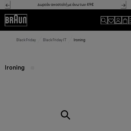
Skip
Δωρεάν αποστολή με άνω των 49€
to
Content
Accessibility
Statement
Black Friday
Black Friday IT
Ironing
Ironing