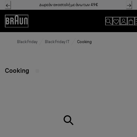
Skip
Δωρεάν αποστολή με άνω των 49€
to
Content
Accessibility
Statement
Black Friday
Black Friday IT
Cooking
Cooking