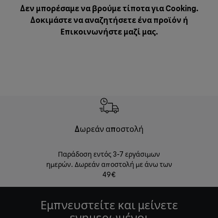
Δεν μπορέσαμε να βρούμε τίποτα για Cooking.
Δοκιμάστε να αναζητήσετε ένα προϊόν ή
Επικοινωνήστε μαζί μας
.
Δωρεάν αποστολή
Δωρε
Παράδοση εντός 3-7 εργάσιμων
Επιστροφές 
ημερών. Δωρεάν αποστολή με άνω των
49€
Εμπνευστείτε και μείνετε
ενημερωμένοι