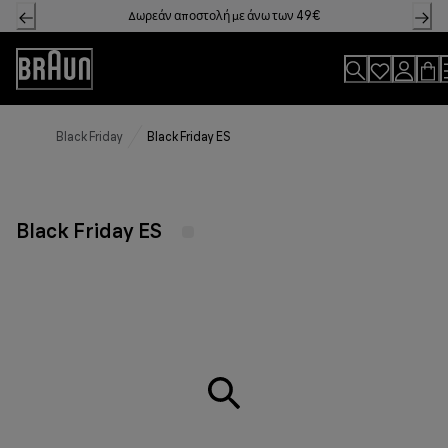
Skip
Δωρεάν αποστολή με άνω των 49€
to
Content
Accessibility
Statement
Black Friday
Black Friday ES
Black Friday ES