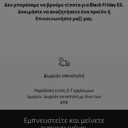
Δεν μπορέσαμε να βρούμε τίποτα για Black Friday ES.
Δοκιμάστε να αναζητήσετε ένα προϊόν ή
Επικοινωνήστε μαζί μας
.
Δωρεάν αποστολή
Δωρε
Παράδοση εντός 3-7 εργάσιμων
Επιστροφές 
ημερών. Δωρεάν αποστολή με άνω των
49€
Εμπνευστείτε και μείνετε
ενημερωμένοι