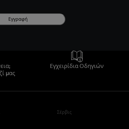
Εγγραφή
εια;
Εγχειρίδια Οδηγιών
ζί μας
α
Σέρβις