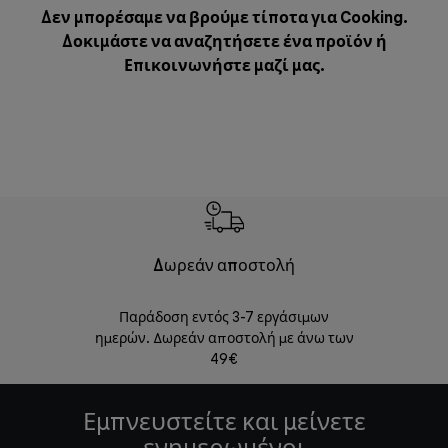
Δεν μπορέσαμε να βρούμε τίποτα για Cooking.
Δοκιμάστε να αναζητήσετε ένα προϊόν ή
Επικοινωνήστε μαζί μας
.
Δωρεάν αποστολή
Δωρε
Παράδοση εντός 3-7 εργάσιμων
Επιστροφές 
ημερών. Δωρεάν αποστολή με άνω των
49€
Εμπνευστείτε και μείνετε
ενημερωμένοι