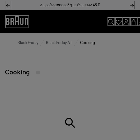
Skip
Δωρεάν αποστολή με άνω των 49€
to
Content
Accessibility
Statement
Black Friday
Black Friday AT
Cooking
Cooking