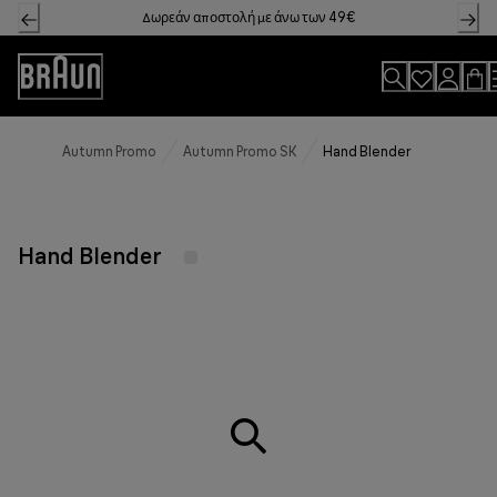
Skip
Δωρεάν αποστολή με άνω των 49€
to
Content
Accessibility
Statement
Autumn Promo
Autumn Promo SK
Hand Blender
Hand Blender