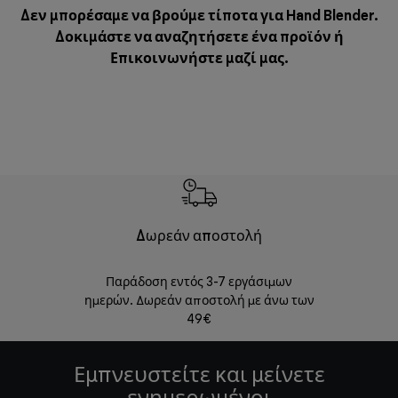
Δεν μπορέσαμε να βρούμε τίποτα για Hand Blender.
Δοκιμάστε να αναζητήσετε ένα προϊόν ή
Επικοινωνήστε μαζί μας
.
Δωρεάν αποστολή
Δωρε
Παράδοση εντός 3-7 εργάσιμων
Επιστροφές 
ημερών. Δωρεάν αποστολή με άνω των
49€
Εμπνευστείτε και μείνετε
ενημερωμένοι