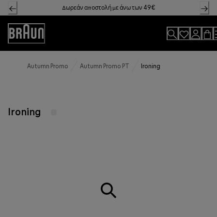
Skip
Δωρεάν αποστολή με άνω των 49€
to
Content
Accessibility
Statement
Autumn Promo
Autumn Promo PT
Ironing
Ironing