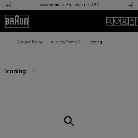
Skip
Δωρεάν αποστολή με άνω των 49€
to
Content
Accessibility
Statement
Autumn Promo
Autumn Promo NL
Ironing
Ironing