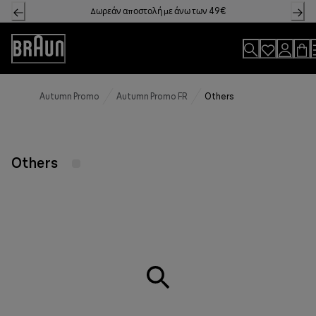
Skip
Δωρεάν αποστολή με άνω των 49€
to
Content
Accessibility
Statement
Autumn Promo
Autumn Promo FR
Others
Others