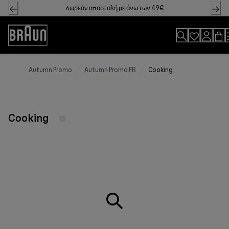
Skip
Δωρεάν αποστολή με άνω των 49€
to
Content
Accessibility
Statement
Autumn Promo
Autumn Promo FR
Cooking
Cooking