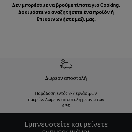
Δεν μπορέσαμε να βρούμε τίποτα για Cooking.
Δοκιμάστε να αναζητήσετε ένα προϊόν ή
Επικοινωνήστε μαζί μας
.
Δωρεάν αποστολή
Δωρε
Παράδοση εντός 3-7 εργάσιμων
Επιστροφές 
ημερών. Δωρεάν αποστολή με άνω των
49€
Εμπνευστείτε και μείνετε
ενημερωμένοι