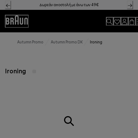
Skip
Δωρεάν αποστολή με άνω των 49€
to
Content
Accessibility
Statement
Autumn Promo
Autumn Promo DK
Ironing
Ironing