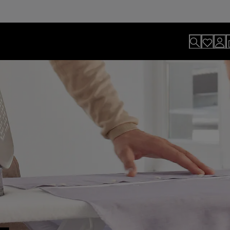
lls
t Braun.
ukte der Nummer 1 Marke für
talent: vom saftigen Steak bis zu
Einladendes Aroma.
eller und einfacher.
hen sein.