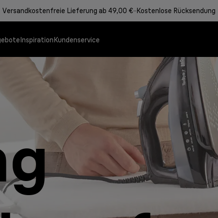
Versandkostenfreie Lieferung ab 49,00 €
Kostenlose Rücksendung
gebote
Inspiration
Kundenservice
Braun MultiQuick System
Multifunktionale Kontaktgri
Kaffeemaschinen
Dampfbügelstationen
Kochen leicht gemacht. Mi
ng
Entdecken Sie Prod
Entdecke dein Multi
Intuitives Design. 
Top-Ergebnisse schn
So einfach kann Koc
Stabmixer.
fluffigen Pancakes.
Mehr erfahren
Mehr erfahren
Mehr erfahren
Mehr erfahren
Mehr erfahren