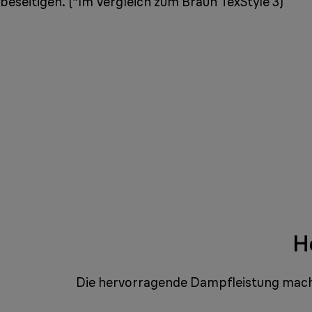
beseitigen. (*Im Vergleich zum Braun TexStyle 3)
H
Die hervorragende Dampfleistung macht 