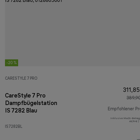
-20 %
CARESTYLE 7 PRO
311,85
CareStyle 7 Pro
389,9
Dampfbügelstation
Empfohlener Pr
IS 7282 Blau
Inklusive MwSt.-Betrag
49,79 € (
IS7282BL