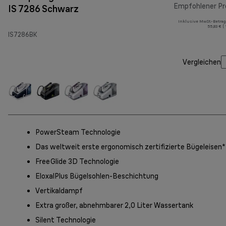
Empfohlener Pr
IS 7286 Schwarz
Inklusive MwSt.-Betrag
55,83 € (
IS7286BK
Vergleichen
PowerSteam Technologie
Das weltweit erste ergonomisch zertifizierte Bügeleisen*
FreeGlide 3D Technologie
EloxalPlus Bügelsohlen-Beschichtung
Vertikaldampf
Extra großer, abnehmbarer 2,0 Liter Wassertank
Silent Technologie