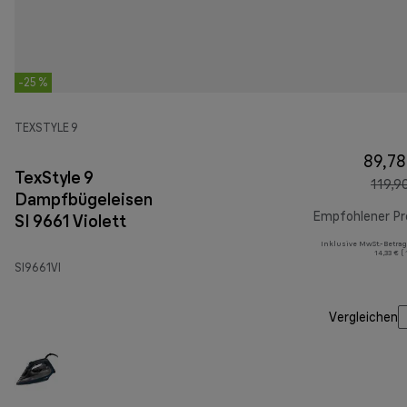
-25 %
TEXSTYLE 9
89,78
TexStyle 9
119,9
Dampfbügeleisen
Empfohlener Pr
SI 9661 Violett
Inklusive MwSt.-Betrag
14,33 € (
SI9661VI
Vergleichen