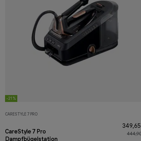
-21 %
CARESTYLE 7 PRO
349,65
CareStyle 7 Pro
444,9
Dampfbügelstation