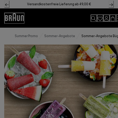
Skip
Versandkostenfreie Lieferung ab 49,00 €
to
Content
Accessibility
Statement
Summer Promo
Sommer-Angebote
Sommer-Angebote Büg