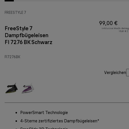
FREESTYLE 7
99,00 €
FreeStyle 7
Inklusive MwSt.-Betrag
15,81 € (
Dampfbügeleisen
FI 7276 BK Schwarz
FI7276BK
Vergleichen
PowerSmart Technologie
4-Sterne zertifiziertes Dampfbügeleisen*