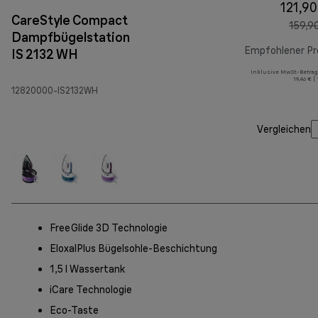
121,90
CareStyle Compact
159,9
Dampfbügelstation
Empfohlener Pr
IS 2132 WH
Inklusive MwSt.-Betrag
19,46 € (
12820000-IS2132WH
Vergleichen
FreeGlide 3D Technologie
EloxalPlus Bügelsohle-Beschichtung
1,5 l Wassertank
iCare Technologie
Eco-Taste