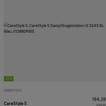
-23 %
CARESTYLE 5
184,28
CareStyle 5
239,9