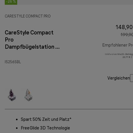
-26 %
CARESTYLE COMPACT PRO
148,90
CareStyle Compact
199,9
Pro
Empfohlener Pr
Dampfbügelstation IS
2565 Blau
Inklusive MwSt.-Betrag
23,77 € (
IS2565BL
Vergleichen
Spart 50% Zeit und Platz*
FreeGlide 3D Technologie