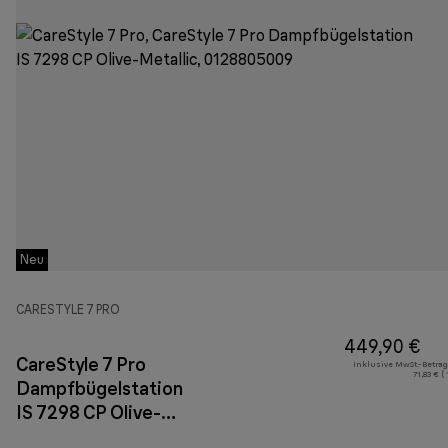
Neu
CARESTYLE 7 PRO
449,90 €
CareStyle 7 Pro
Inklusive MwSt.-Betrag
71,83 € (
Dampfbügelstation
IS 7298 CP Olive-
Metallic