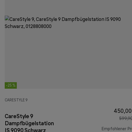
-25 %
CARESTYLE 9
450,00
CareStyle 9
599,9
Dampfbügelstation
Empfohlener Pr
IS 9090 Schwarz