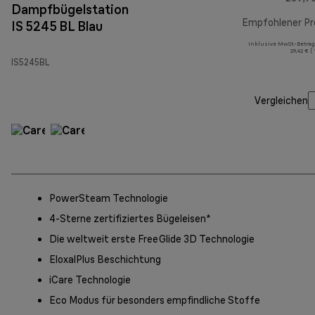
Dampfbügelstation
Empfohlener Pr
IS 5245 BL Blau
Inklusive MwSt.-Betrag
29,42 € (
IS5245BL
Vergleichen
PowerSteam Technologie
4-Sterne zertifiziertes Bügeleisen*
Die weltweit erste FreeGlide 3D Technologie
EloxalPlus Beschichtung
iCare Technologie
Eco Modus für besonders empfindliche Stoffe