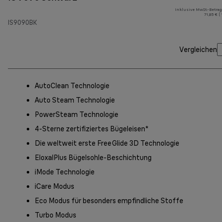
Inklusive MwSt.-Betrag
71,85 € (
IS9090BK
Vergleichen
AutoClean Technologie
Auto Steam Technologie
PowerSteam Technologie
4-Sterne zertifiziertes Bügeleisen*
Die weltweit erste FreeGlide 3D Technologie
EloxalPlus Bügelsohle-Beschichtung
iMode Technologie
iCare Modus
Eco Modus für besonders empfindliche Stoffe
Turbo Modus