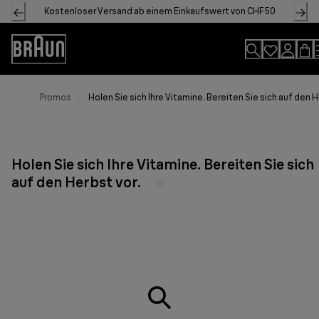
Skip
Kostenloser Versand ab einem Einkaufswert von CHF 50
to
Content
Accessibility
Statement
Promos
Holen Sie sich Ihre Vitamine. Bereiten Sie sich auf den H
Holen Sie sich Ihre Vitamine. Bereiten Sie sich
auf den Herbst vor.