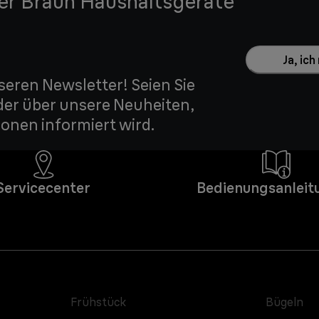
der Braun Haushaltsgeräte
Ja, ic
seren Newsletter! Seien Sie
der über unsere Neuheiten,
onen informiert wird.
Servicecenter
Bedienungsanleit
Frühstück
Bügeln