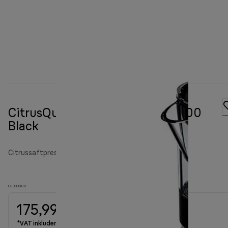
CitrusQuick 1 Citrus juicer CJ3000
Black
Citrussaftpressere
CJ3000BK
175,99 kr.
*VAT inkluderet