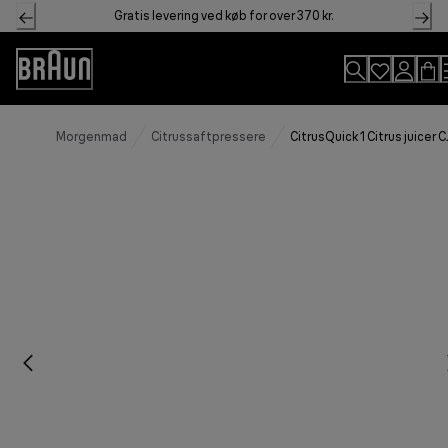
Skip
Gratis levering ved køb for over 370 kr.
to
Content
Accessibility
Statement
Morgenmad
Citrussaftpressere
CitrusQuick 1 Citrus juicer 