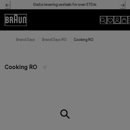
Skip
Gratis levering ved køb for over 370 kr.
to
Content
Accessibility
Statement
Brand Days
Brand Days RO
Cooking RO
Cooking RO