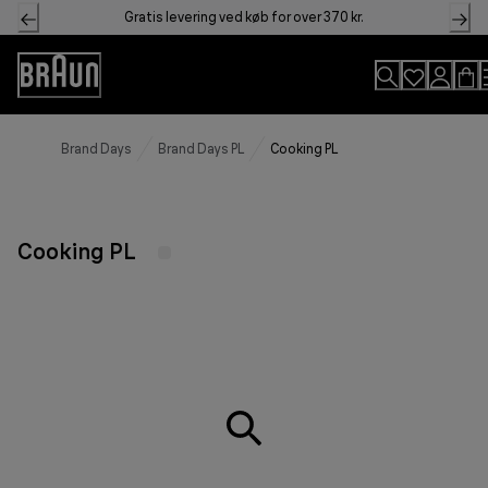
Skip
Gratis levering ved køb for over 370 kr.
to
Content
Accessibility
Statement
Brand Days
Brand Days PL
Cooking PL
Cooking PL