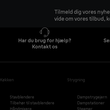
Tilmeld dig vores nyhed
vide om vores tilbud,
Har du brug for hjælp?
Se
Kontakt os
Køkken
Strygning
Stavblendere
Dampstrygejern
Tilbehør til stavblendere
Dampstationer
Håndmixere
Steamer