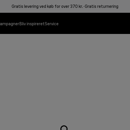
Gratis levering ved køb for over 370 kr.
Gratis returnering
ampagner
Bliv inspireret
Service
Kontaktgriller
Kaffemaskiner