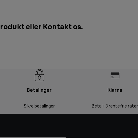
produkt eller
Kontakt os
.
Betalinger
Klarna
Sikre betalinger
Betal i 3 rentefrie rater