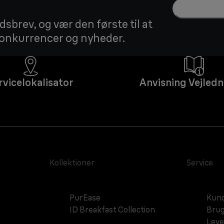
sbrev, og vær den første til at
 konkurrencer og nyheder.
rvicelokalisator
Anvisning Vejledn
Kollektioner
Service
PurEase
Kund
ID Breakfast Collection
Brug
Leve