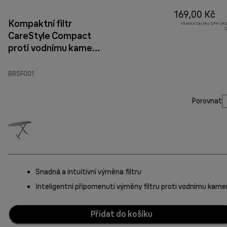
169,00 Kč
Kompaktní filtr
Včetně částky DPH 29,3
(
CareStyle Compact
proti vodnímu kameni
BRSF001
BRSF001
Porovnat
Snadná a intuitivní výměna filtru
Inteligentní připomenutí výměny filtru proti vodnímu kame
Přidat do košíku