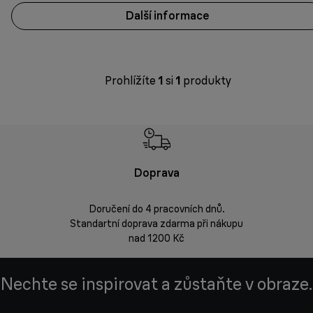
Další informace
Prohlížíte
1
si
1
produkty
Doprava
Doprava 
Doručení do 4 pracovních dnů.
Standartní doprava zdarma při nákupu
Vrácení zbož
nad 1200 Kč
Nechte se inspirovat a zůstaňte v obraze.