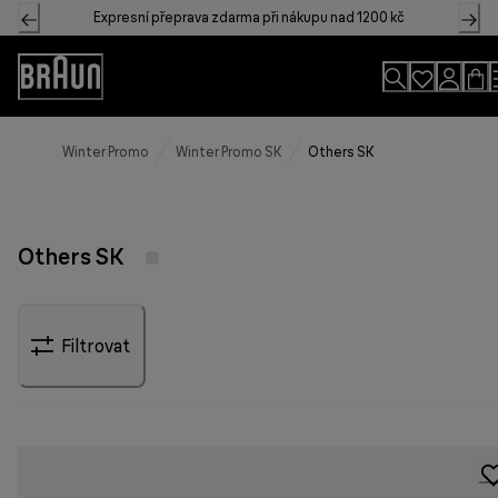
Skip
Expresní přeprava zdarma při nákupu nad 1200 kč
to
Content
Accessibility
Statement
Winter Promo
Winter Promo SK
Others SK
Others SK
Filtrovat