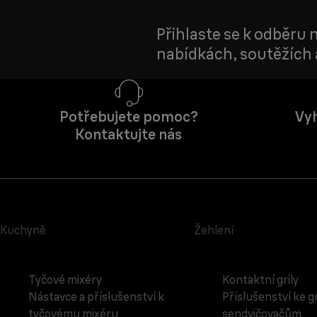
Přihlaste se k odběru
nabídkách, soutěžích a
Potřebujete pomoc?
Vyh
Kontaktujte nás
Kuchyně
Žehlení
Tyčové mixéry
Kontaktní grily
Nástavce a příslušenství k
Příslušenství ke g
tyčovému mixéru
sendvičovačům