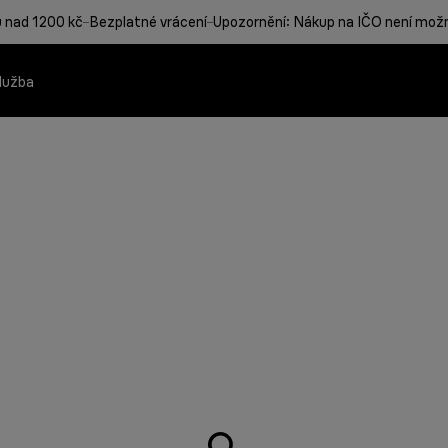
u nad 1200 kč
Bezplatné vrácení
Upozornění: Nákup na IČO není možný
lužba
Braun MultiQuick System
MultiGrill 9 Pro
Snídaňová série 1
Žehličky s parním generát
ukty Braun
Nejširší nabídka př
Nejvýkonnější gril B
Přesně to, co potřeb
Ušetřete 50 % času* 
možnosti.
grilování
Zjistěte více
Zjistěte více
Zjistěte více
Zjistěte více