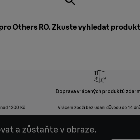
c pro Others RO. Zkuste vyhledat produk
Doprava vrácených produktů zdar
 nad 1200 Kč
Vrácení zboží bez udání důvodu do 14 dn
vat a zůstaňte v obraze.