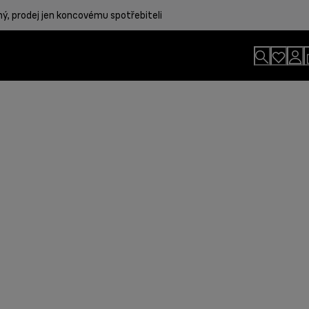
, prodej jen koncovému spotřebiteli
orem
íslušenství na světě pro nekonečné
raun pro profesionální výsledky
ujete. Začněte svůj den správně.
na to, co je opravdu důležité.