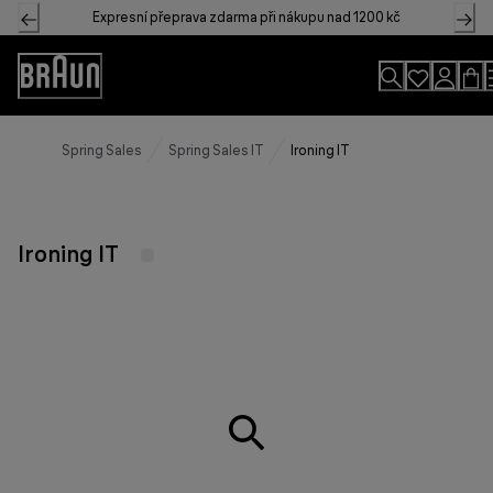
Skip
Expresní přeprava zdarma při nákupu nad 1200 kč
to
Content
Accessibility
Statement
Spring Sales
Spring Sales IT
Ironing IT
Ironing IT