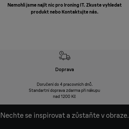
Nemohli jsme najít nic pro Ironing IT. Zkuste vyhledat
produkt nebo
Kontaktujte nás
.
Doprava
Doprava 
Doručení do 4 pracovních dnů.
Standartní doprava zdarma při nákupu
Vrácení zbož
nad 1200 Kč
Nechte se inspirovat a zůstaňte v obraze.