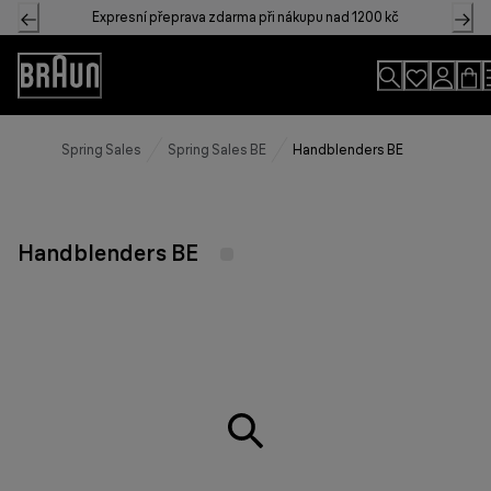
Skip
Expresní přeprava zdarma při nákupu nad 1200 kč
to
Content
Accessibility
Statement
Spring Sales
Spring Sales BE
Handblenders BE
Handblenders BE