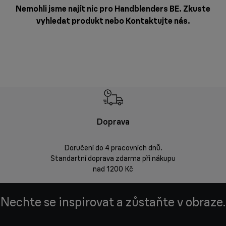
Nemohli jsme najít nic pro Handblenders BE. Zkuste
vyhledat produkt nebo
Kontaktujte nás
.
Doprava
Doprava 
Doručení do 4 pracovních dnů.
Standartní doprava zdarma při nákupu
Vrácení zbož
nad 1200 Kč
Nechte se inspirovat a zůstaňte v obraze.