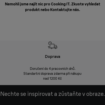
Nemohli jsme najít nic pro Cooking IT. Zkuste vyhledat
produkt nebo
Kontaktujte nás
.
Doprava
Doprava 
Doručení do 4 pracovních dnů.
Standartní doprava zdarma při nákupu
Vrácení zbož
nad 1200 Kč
Nechte se inspirovat a zůstaňte v obraze.