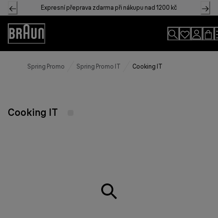
Skip
Expresní přeprava zdarma při nákupu nad 1200 kč
to
Content
Accessibility
Statement
Spring Promo
Spring Promo IT
Cooking IT
Cooking IT