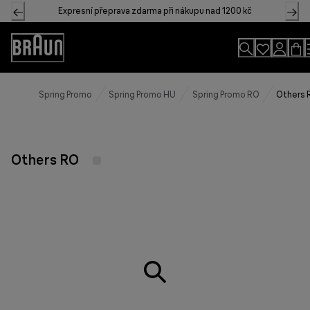
Skip
Expresní přeprava zdarma při nákupu nad 1200 kč
to
Content
Accessibility
Statement
Spring Promo
Spring Promo HU
Spring Promo RO
Others 
Others RO