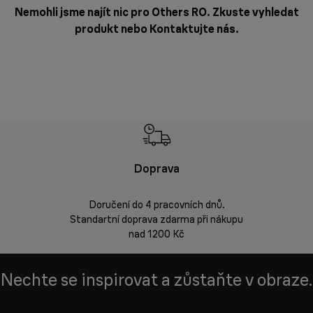
Nemohli jsme najít nic pro Others RO. Zkuste vyhledat
produkt nebo
Kontaktujte nás
.
Doprava
Doprava 
Doručení do 4 pracovních dnů.
Standartní doprava zdarma při nákupu
Vrácení zbož
nad 1200 Kč
Nechte se inspirovat a zůstaňte v obraze.