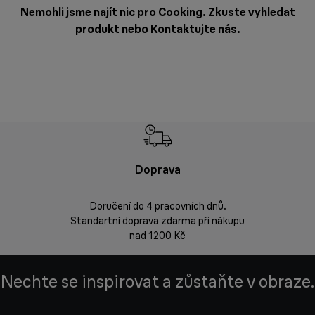
Nemohli jsme najít nic pro Cooking. Zkuste vyhledat
produkt nebo
Kontaktujte nás
.
Doprava
Doprava 
Doručení do 4 pracovních dnů.
Standartní doprava zdarma při nákupu
Vrácení zbož
nad 1200 Kč
Nechte se inspirovat a zůstaňte v obraze.