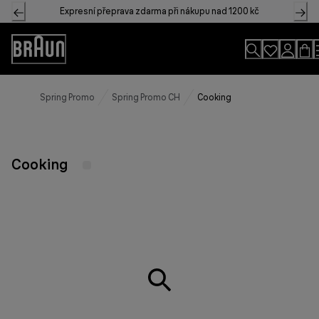
Skip
Expresní přeprava zdarma při nákupu nad 1200 kč
to
Content
Accessibility
Statement
Spring Promo
Spring Promo CH
Cooking
Cooking