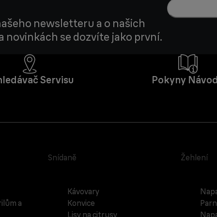
 našeho newsletteru a o našich
 novinkách se dozvíte jako první.
ledávač Servisu
Pokyny Návo
Snídaně
Žehlení
Kávovary
Napa
rilům a
Konvice
Parn
Lisy na citrusy
Napa