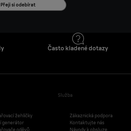
Přeji si odebírat
dy
Často kladené dotazy
Služba
řovací žehličky
Zákaznická podpora
í generátor
Kontaktujte nás
řovače oděvů
Návody k obsluze