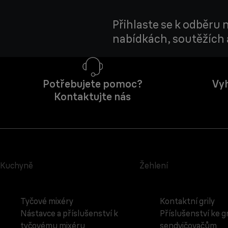
Přihlaste se k odběru
nabídkách, soutěžích a
Potřebujete pomoc?
Vyh
Kontaktujte nás
Kuchyně
Žehlení
Tyčové mixéry
Kontaktní grily
Nástavce a příslušenství k
Příslušenství ke g
tyčovému mixéru
sendvičovačům