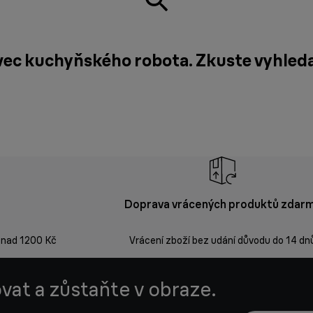
avec kuchyňského robota. Zkuste vyhle
Doprava vrácených produktů zdar
 nad 1200 Kč
Vrácení zboží bez udání důvodu do 14 dn
vat a zůstaňte v obraze.