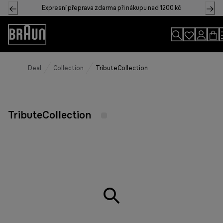
Skip
Expresní přeprava zdarma při nákupu nad 1200 kč
to
Content
Accessibility
Statement
Deal
Collection
TributeCollection
TributeCollection