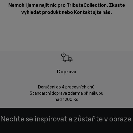
Nemohli jsme najít nic pro TributeCollection. Zkuste
vyhledat produkt nebo
Kontaktujte nás
.
Doprava
Doprava 
Doručení do 4 pracovních dnů.
Standartní doprava zdarma při nákupu
Vrácení zbož
nad 1200 Kč
Nechte se inspirovat a zůstaňte v obraze.