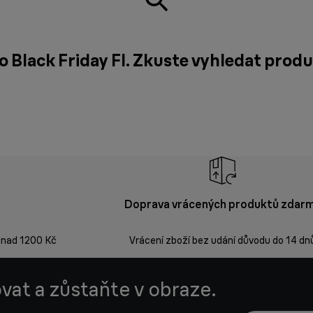
ro Black Friday FI. Zkuste vyhledat prod
Doprava vrácených produktů zdar
 nad 1200 Kč
Vrácení zboží bez udání důvodu do 14 dn
vat a zůstaňte v obraze.