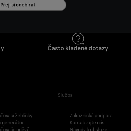
Přeji si odebírat
dy
Často kladené dotazy
Služba
řovací žehličky
Zákaznická podpora
í generátor
Kontaktujte nás
řovače oděvů
Návody k obsluze