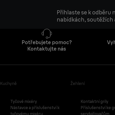
Přihlaste se k odběru
nabídkách, soutěžích a
Potřebujete pomoc?
Vyh
Kontaktujte nás
Kuchyně
Žehlení
Tyčové mixéry
Kontaktní grily
Nástavce a příslušenství k
Příslušenství ke g
tyčovému mixéru
sendvičovačům