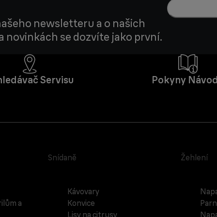
 našeho newsletteru a o našich
 novinkách se dozvíte jako první.
ledávač Servisu
Pokyny Návo
Snídaně
Žehlení
Kávovary
Napa
rilům a
Konvice
Parn
Lisy na citrusy
Napa