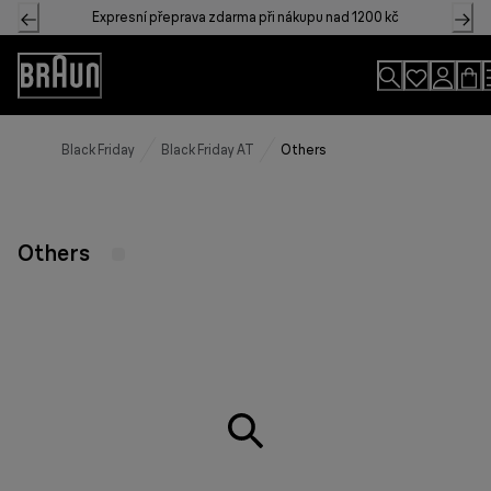
Skip
Expresní přeprava zdarma při nákupu nad 1200 kč
to
Content
Accessibility
Statement
Black Friday
Black Friday AT
Others
Others