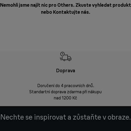
Nemohli jsme najít nic pro Others. Zkuste vyhledat produkt
nebo
Kontaktujte nás
.
Doprava
Doprava 
Doručení do 4 pracovních dnů.
Standartní doprava zdarma při nákupu
Vrácení zbož
nad 1200 Kč
Nechte se inspirovat a zůstaňte v obraze.