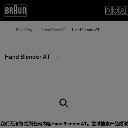
Skip
to
Accessibility
Content
Statement
Brand Days
Brand Days AT
Hand Blender AT
Hand Blender AT
我们无法为 找到任何内容Hand Blender AT。尝试搜索产品或
联