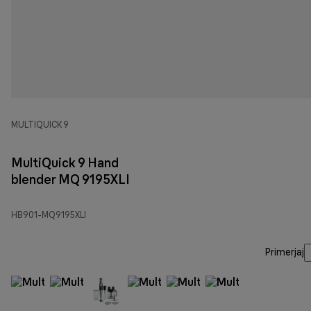
MULTIQUICK 9
MultiQuick 9 Hand
blender MQ 9195XLI
HB901-MQ9195XLI
Primerjaj