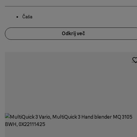
Čaša
Odkrij več