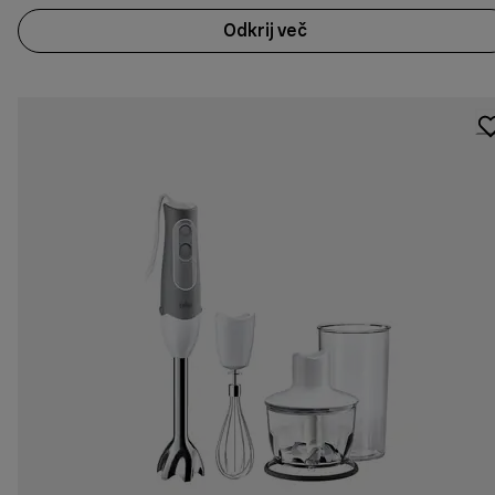
Odkrij več