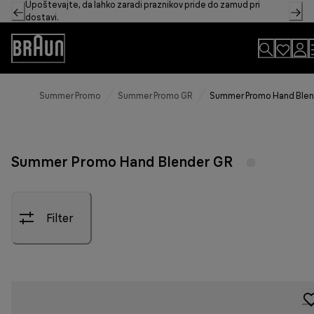
Upoštevajte, da lahko zaradi praznikov pride do zamud pri
Skip
dostavi.
to
Content
Accessibility
Statement
Summer Promo
Summer Promo GR
Summer Promo Hand Blen
Summer Promo Hand Blender GR
Filter