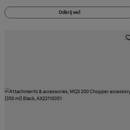
Odkrij več