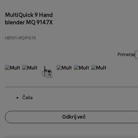
MultiQuick 9 Hand
blender MQ 9147X
HB901-MQ9147X
Primerjaj
Čaša
Odkrij več