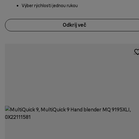
Výber rýchlosti jednou rukou
Odkrij več