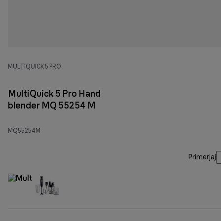
MULTIQUICK 5 PRO
MultiQuick 5 Pro Hand
blender MQ 55254 M
MQ55254M
Primerjaj