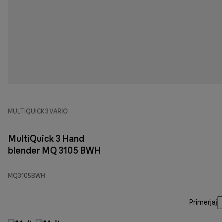
MULTIQUICK 3 VARIO
MultiQuick 3 Hand
blender MQ 3105 BWH
MQ3105BWH
Primerjaj