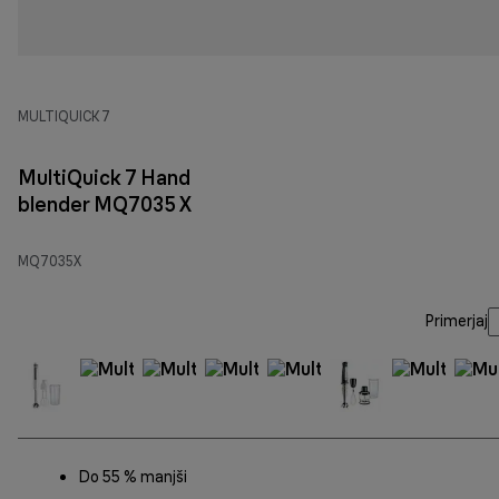
MULTIQUICK 7
MultiQuick 7 Hand
blender MQ7035 X
MQ7035X
Primerjaj
Do 55 % manjši