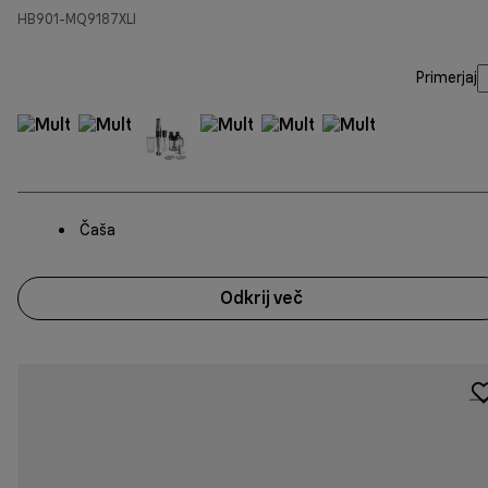
HB901-MQ9187XLI
Primerjaj
Čaša
Odkrij več