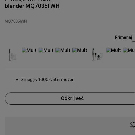
blender MQ7035I WH
MQ7035IWH
Primerjaj
Zmogljiv 1000-vatni motor
Odkrij več