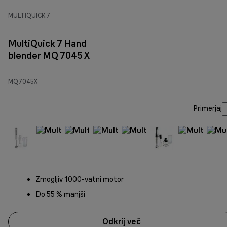
MULTIQUICK 7
MultiQuick 7 Hand
blender MQ 7045 X
MQ7045X
Primerjaj
Zmogljiv 1000-vatni motor
Do 55 % manjši
Odkrij več