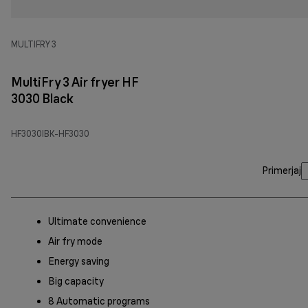
MULTIFRY 3
MultiFry 3 Air fryer HF
3030 Black
HF3030IBK-HF3030
Primerjaj
Ultimate convenience
Air fry mode
Energy saving
Big capacity
8 Automatic programs