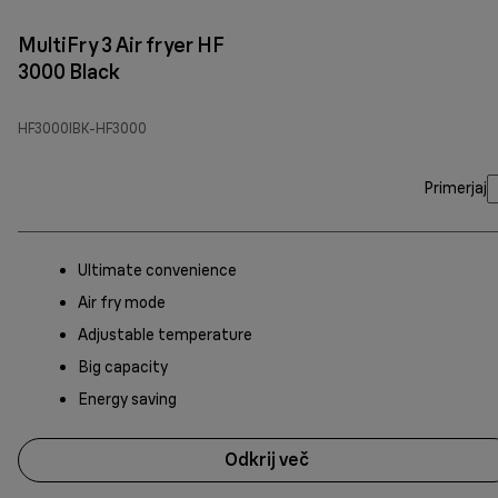
MultiFry 3 Air fryer HF
3000 Black
HF3000IBK-HF3000
Primerjaj
Ultimate convenience
Air fry mode
Adjustable temperature
Big capacity
Energy saving
Odkrij več