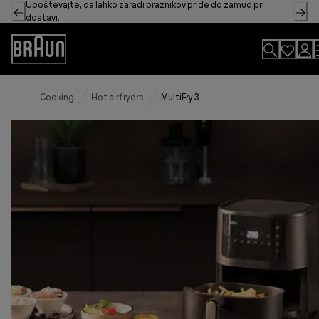
Upoštevajte, da lahko zaradi praznikov pride do zamud pri
Skip
dostavi.
to
Content
Accessibility
Statement
Cooking
Hot airfryers
MultiFry 3