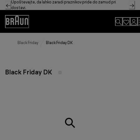
Upoštevajte, da lahko zaradi praznikov pride do zamud pri
Skip
dostavi.
to
Content
Accessibility
Statement
Black Friday
Black Friday DK
Black Friday DK