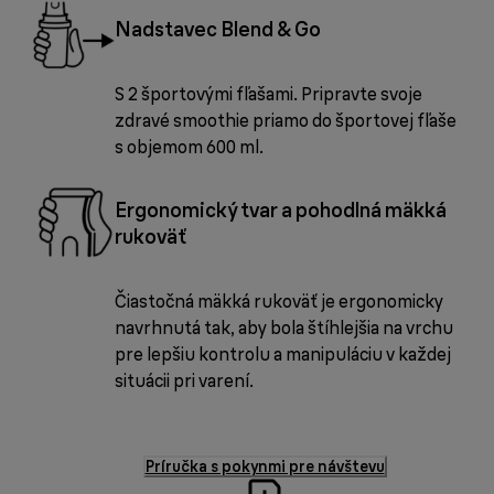
Nadstavec Blend & Go
S 2 športovými fľašami. Pripravte svoje
zdravé smoothie priamo do športovej fľaše
s objemom 600 ml.
Ergonomický tvar a pohodlná mäkká
rukoväť
Čiastočná mäkká rukoväť je ergonomicky
navrhnutá tak, aby bola štíhlejšia na vrchu
pre lepšiu kontrolu a manipuláciu v každej
situácii pri varení.
Príručka s pokynmi pre návštevu