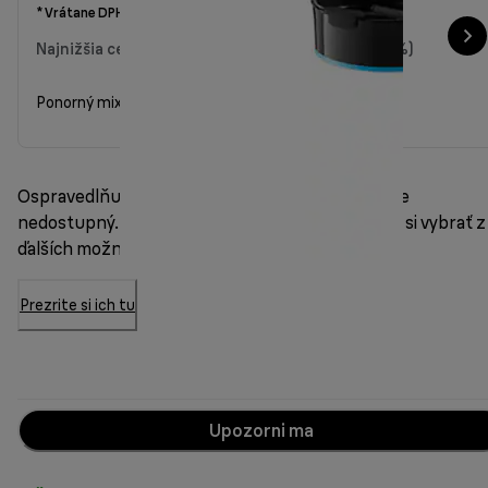
* Vrátane DPH
Najnižšia cena za posledných 30 dní
52,00 €
(-60 %)
Ponorný mixér MultiQuick 5 Vario Fit MQ 5252 BKBL
Ospravedlňujeme sa, tento model je momentálne
nedostupný. Máme však dobrú správu – môžete si vybrať z
ďalších možností.
Prezrite si ich tu
Upozorni ma