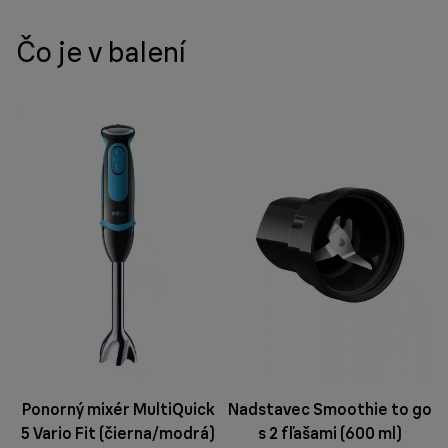
Čo je v balení
Ponorný mixér MultiQuick
Nadstavec Smoothie to go
5 Vario Fit (čierna/modrá)
s 2 fľašami (600 ml)