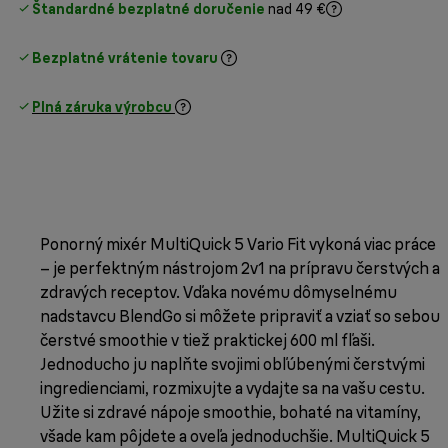
Štandardné bezplatné doručenie
nad 49 €
Bezplatné vrátenie tovaru
Plná záruka výrobcu
Ponorný mixér MultiQuick 5 Vario Fit vykoná viac práce
– je perfektným nástrojom 2v1 na prípravu čerstvých a
zdravých receptov. Vďaka novému dômyselnému
nadstavcu BlendGo si môžete pripraviť a vziať so sebou
čerstvé smoothie v tiež praktickej 600 ml fľaši.
Jednoducho ju naplňte svojimi obľúbenými čerstvými
ingredienciami, rozmixujte a vydajte sa na vašu cestu.
Užite si zdravé nápoje smoothie, bohaté na vitamíny,
všade kam pôjdete a oveľa jednoduchšie. MultiQuick 5