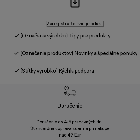
Zaregistrujte svoj produkt
(Označenia výrobku) Tipy pre produkty
(Označenia produktov) Novinky a špeciálne ponuky
(Štítky výrobku) Rýchla podpora
Doručenie
Vrá
Doručenie do 4-5 pracovných dní.
Bezproblémov
Štandardná doprava zdarma pri nákupe
nad 49 Eur