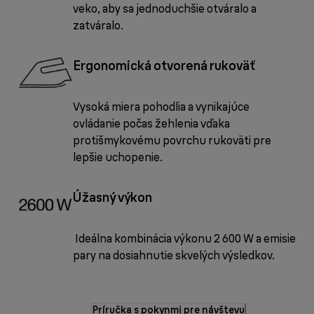
veko, aby sa jednoduchšie otváralo a
zatváralo.
Ergonomická otvorená rukoväť
Vysoká miera pohodlia a vynikajúce
ovládanie počas žehlenia vďaka
protišmykovému povrchu rukoväti pre
lepšie uchopenie.
Úžasný výkon
Ideálna kombinácia výkonu 2 600 W a emisie
pary na dosiahnutie skvelých výsledkov.
Príručka s pokynmi pre návštevu