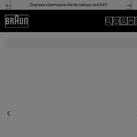
Skip
Doprava zdarma pre všetky nákupy nad €49
to
Content
Accessibility
Statement