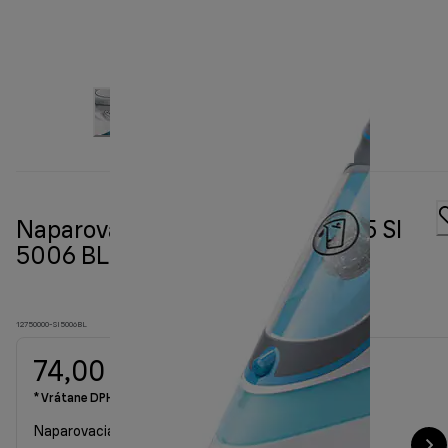
Naparovacia žehlička FreeStyle 5 SI
5006 BL
12750000-SI5006BL
74,00 €
* Vrátane DPH
Naparovacia žehlička FreeStyle 5 SI 5006 BL