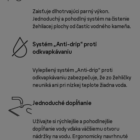
Zaisťuje dlhotrvajúci parný výkon.
Jednoduchý a pohodlný systém na čistenie
žehliacej plochy od častíc vodného kameňa.
Systém „Anti-drip“ proti
odkvapkávaniu
Vylepšený systém „Anti-drip“ proti
odkvapkávaniu zabezpečuje, že zo žehličky
neuniká ani pri nízkej teplote žiadna voda.
Jednoduché dopĺňanie
Užívajte si rýchlejšie a pohodlnejšie
dopĺňanie vody vďaka väčšiemu otvoru
nádržky na vodu. Ergonomicky navrhnuté