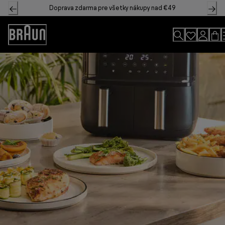
Skip
Doprava zdarma pre všetky nákupy nad €49
to
Content
Accessibility
Statement