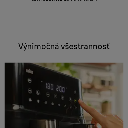
Výnimočná všestrannosť