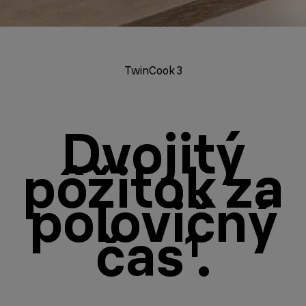
TwinCook 3
Dvojitý
pôžitok za
polovičný
čas¹.