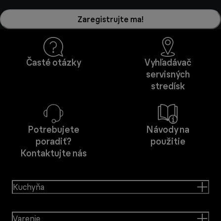
Zaregistrujte ma!
Časté otázky
Vyhľadávač
servisných
stredísk
Potrebujete
Návody na
poradiť?
použitie
Kontaktujte nás
Kuchyňa
Varenie