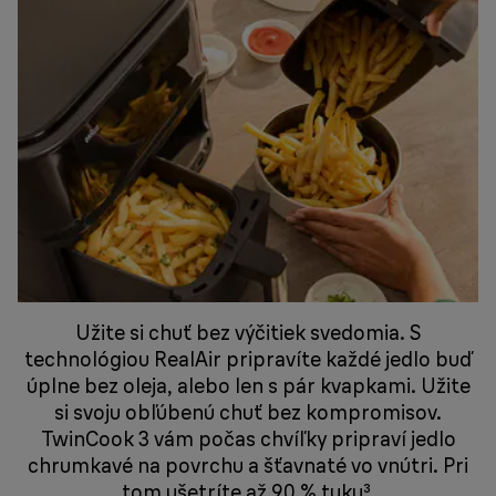
Užite si chuť bez výčitiek svedomia. S
technológiou RealAir pripravíte každé jedlo buď
úplne bez oleja, alebo len s pár kvapkami. Užite
si svoju obľúbenú chuť bez kompromisov.
TwinCook 3 vám počas chvíľky pripraví jedlo
chrumkavé na povrchu a šťavnaté vo vnútri. Pri
tom ušetríte až 90 % tuku³.