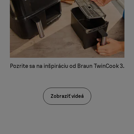
Pozrite sa na inšpiráciu od Braun TwinCook 3.
Zobraziť videá