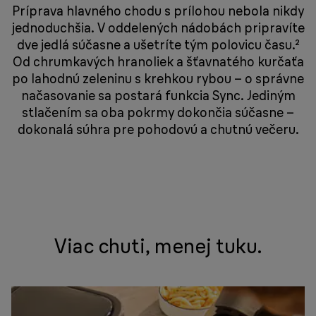
Príprava hlavného chodu s prílohou nebola nikdy
jednoduchšia. V oddelených nádobách pripravíte
dve jedlá súčasne a ušetríte tým polovicu času.²
Od chrumkavých hranoliek a šťavnatého kurčaťa
po lahodnú zeleninu s krehkou rybou – o správne
načasovanie sa postará funkcia Sync. Jediným
stlačením sa oba pokrmy dokončia súčasne –
dokonalá súhra pre pohodovú a chutnú večeru.
Viac chuti, menej tuku.