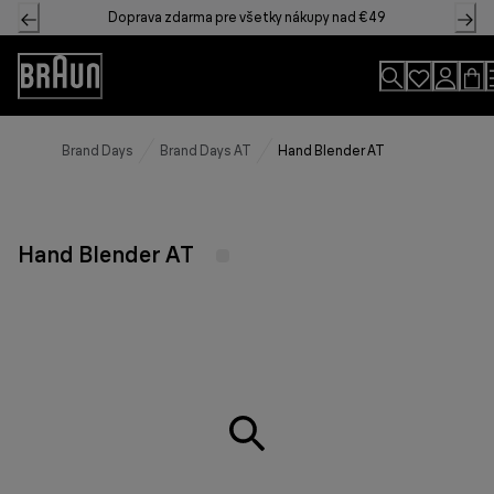
Skip
Doprava zdarma pre všetky nákupy nad €49
to
Content
Accessibility
Statement
Brand Days
Brand Days AT
Hand Blender AT
Hand Blender AT