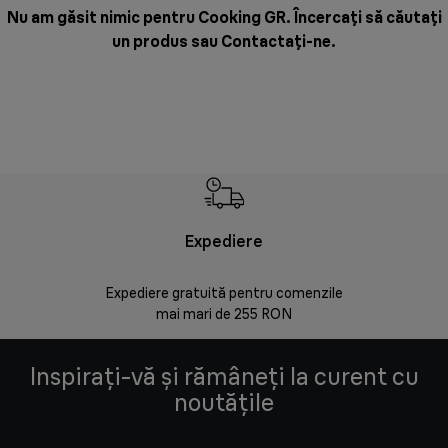
Nu am găsit nimic pentru Cooking GR. Încercați să căutați
un produs sau
Contactați-ne
.
Expediere
Rr
Expediere gratuită pentru comenzile
30 de zi
mai mari de 255 RON
Inspirați-vă și rămâneți la curent cu
noutățile